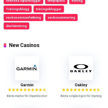
svenska löparbloggar
tempopass
träning
Träningsblogg
träningsbloggar
veckosammanfattning
veckosummering
återhämtning
New Casinos
Garmin
Oakley
Bästa märke för löparklockor
Bästa solglasögon för löpning