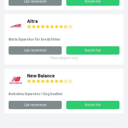
Läs recension
Besök här
Altra
Bästa löparskor för breda fötter
Läs recension
Besök här
*New players only
New Balance
Bekväma löparskor i hög kvalitet
Läs recension
Besök här