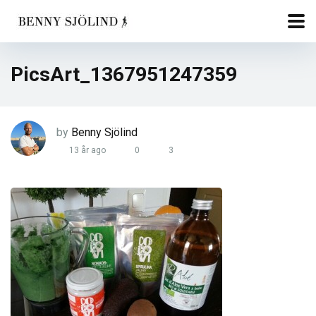
PicsArt_1367951247359
by
Benny Sjölind
13 år ago
0
3