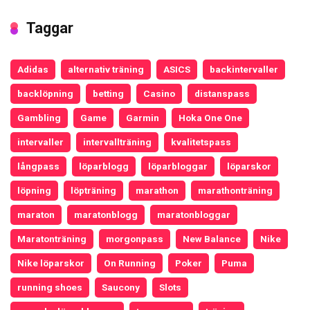
Taggar
Adidas
alternativ träning
ASICS
backintervaller
backlöpning
betting
Casino
distanspass
Gambling
Game
Garmin
Hoka One One
intervaller
intervallträning
kvalitetspass
långpass
löparblogg
löparbloggar
löparskor
löpning
löpträning
marathon
marathonträning
maraton
maratonblogg
maratonbloggar
Maratonträning
morgonpass
New Balance
Nike
Nike löparskor
On Running
Poker
Puma
running shoes
Saucony
Slots