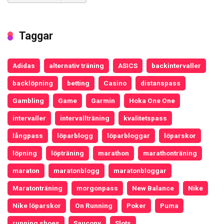
Taggar
Adidas
alternativ träning
ASICS
backintervaller
backlöpning
betting
Casino
distanspass
Gambling
Game
Garmin
Hoka One One
intervaller
intervallträning
kvalitetspass
långpass
löparblogg
löparbloggar
löparskor
löpning
löpträning
marathon
marathonträning
maraton
maratonblogg
maratonbloggar
Maratonträning
morgonpass
New Balance
Nike
Nike löparskor
On Running
Poker
Puma
running shoes
Saucony
Slots