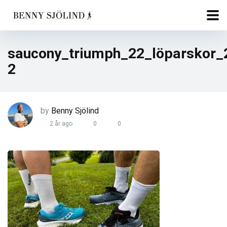
saucony_triumph_22_löparskor_
2
by
Benny Sjölind
2 år ago
0
0