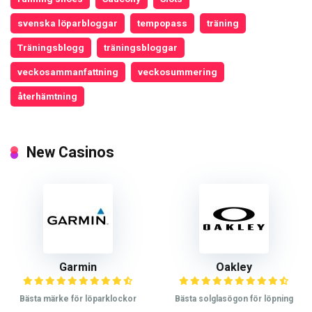
svenska löparbloggar
tempopass
träning
Träningsblogg
träningsbloggar
veckosammanfattning
veckosummering
återhämtning
New Casinos
Garmin
Oakley
Bästa märke för löparklockor
Bästa solglasögon för löpning