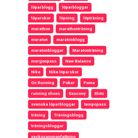
löparblogg
löparbloggar
löparskor
löpning
löpträning
marathon
marathonträning
maraton
maratonblogg
maratonbloggar
Maratonträning
morgonpass
New Balance
Nike
Nike löparskor
On Running
Poker
Puma
running shoes
Saucony
Slots
svenska löparbloggar
tempopass
träning
Träningsblogg
träningsbloggar
veckosammanfattning