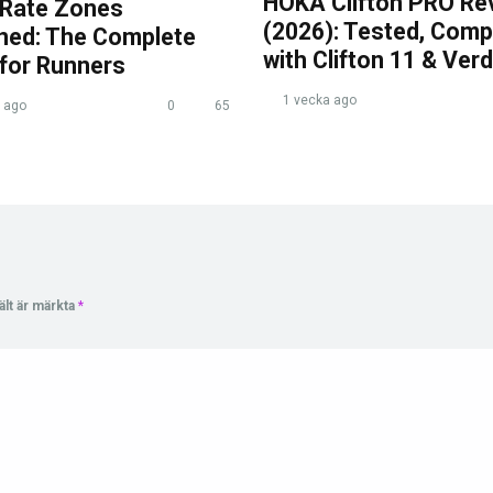
HOKA Clifton PRO Re
 Rate Zones
(2026): Tested, Com
ined: The Complete
with Clifton 11 & Verd
 for Runners
1 vecka ago
 ago
0
65
ält är märkta
*