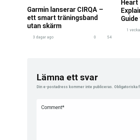
Heart
Garmin lanserar CIRQA –
Expla
ett smart träningsband
Guide
utan skärm
1 vecka
3 dagar ago
0
54
Lämna ett svar
Din e-postadress kommer inte publiceras.
Obligatoriska f