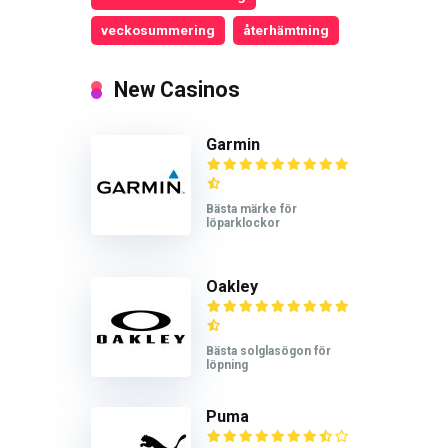
veckosummering
återhämtning
New Casinos
Garmin
Bästa märke för
löparklockor
Oakley
Bästa solglasögon för
löpning
Puma