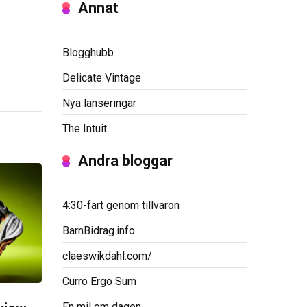
Annat
Blogghubb
Delicate Vintage
Nya lanseringar
The Intuit
Andra bloggar
4:30-fart genom tillvaron
BarnBidrag.info
claeswikdahl.com/
Curro Ergo Sum
En mil om dagen