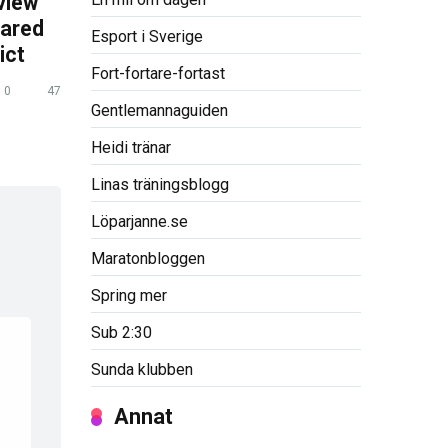
view
pared
Esport i Sverige
ict
Fort-fortare-fortast
0
47
Gentlemannaguiden
Heidi tränar
Linas träningsblogg
Löparjanne.se
Maratonbloggen
Spring mer
Sub 2:30
Sunda klubben
Annat