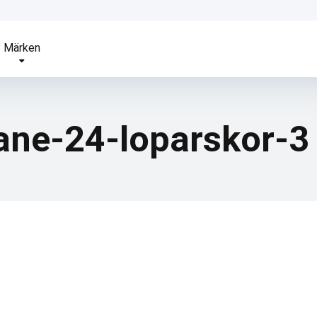
Märken
ane-24-loparskor-3