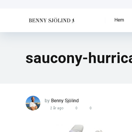
Hem
saucony-hurric
by
Benny Sjölind
2 år ago
0
0