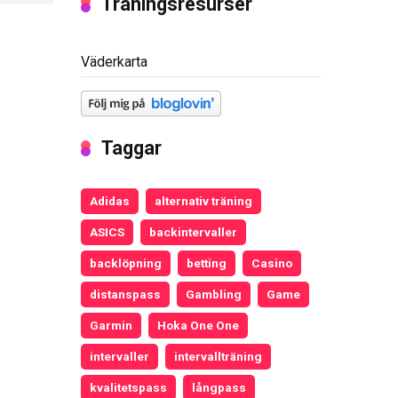
Träningsresurser
Väderkarta
Taggar
Adidas
alternativ träning
ASICS
backintervaller
backlöpning
betting
Casino
distanspass
Gambling
Game
Garmin
Hoka One One
intervaller
intervallträning
kvalitetspass
långpass