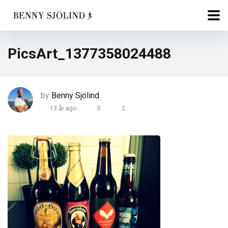
PicsArt_1377358024488
by
Benny Sjölind
13 år ago
0
2