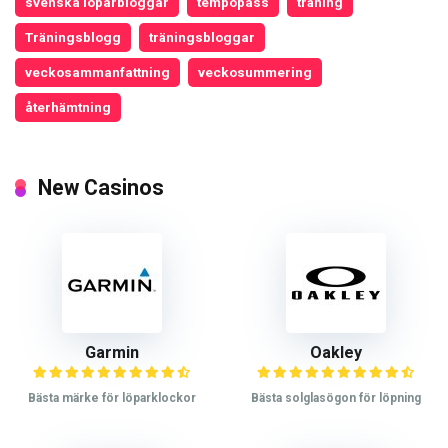
svenska löparbloggar
tempopass
träning
Träningsblogg
träningsbloggar
veckosammanfattning
veckosummering
återhämtning
New Casinos
Garmin
Oakley
Bästa märke för löparklockor
Bästa solglasögon för löpning