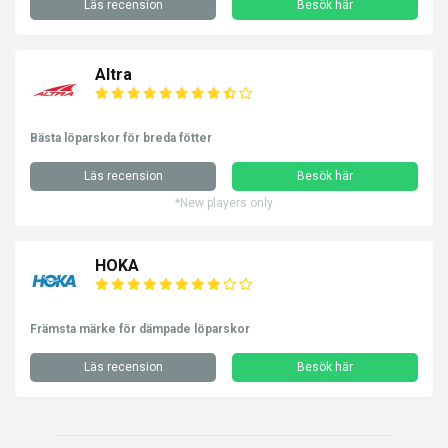
Läs recension
Besök här
Altra
Bästa löparskor för breda fötter
Läs recension
Besök här
*New players only
HOKA
Främsta märke för dämpade löparskor
Läs recension
Besök här