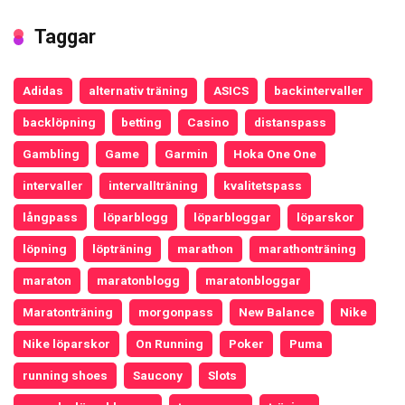
Taggar
Adidas
alternativ träning
ASICS
backintervaller
backlöpning
betting
Casino
distanspass
Gambling
Game
Garmin
Hoka One One
intervaller
intervallträning
kvalitetspass
långpass
löparblogg
löparbloggar
löparskor
löpning
löpträning
marathon
marathonträning
maraton
maratonblogg
maratonbloggar
Maratonträning
morgonpass
New Balance
Nike
Nike löparskor
On Running
Poker
Puma
running shoes
Saucony
Slots