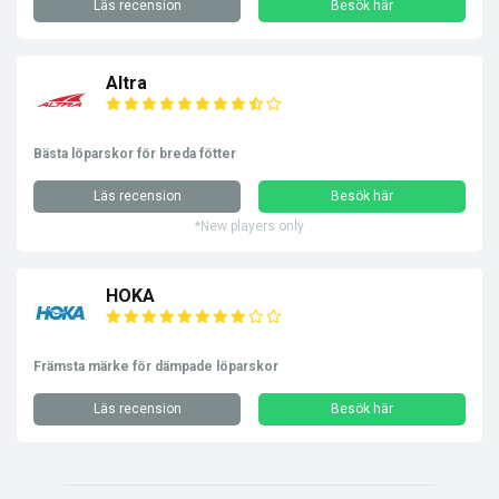
Läs recension
Besök här
Altra
Bästa löparskor för breda fötter
Läs recension
Besök här
*New players only
HOKA
Främsta märke för dämpade löparskor
Läs recension
Besök här