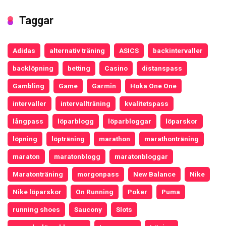
Taggar
Adidas
alternativ träning
ASICS
backintervaller
backlöpning
betting
Casino
distanspass
Gambling
Game
Garmin
Hoka One One
intervaller
intervallträning
kvalitetspass
långpass
löparblogg
löparbloggar
löparskor
löpning
löpträning
marathon
marathonträning
maraton
maratonblogg
maratonbloggar
Maratonträning
morgonpass
New Balance
Nike
Nike löparskor
On Running
Poker
Puma
running shoes
Saucony
Slots