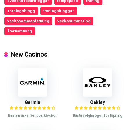
svenska löparbloggar
tempopass
träning
Träningsblogg
träningsbloggar
veckosammanfattning
veckosummering
återhämtning
New Casinos
Garmin
Oakley
Bästa märke för löparklockor
Bästa solglasögon för löpning