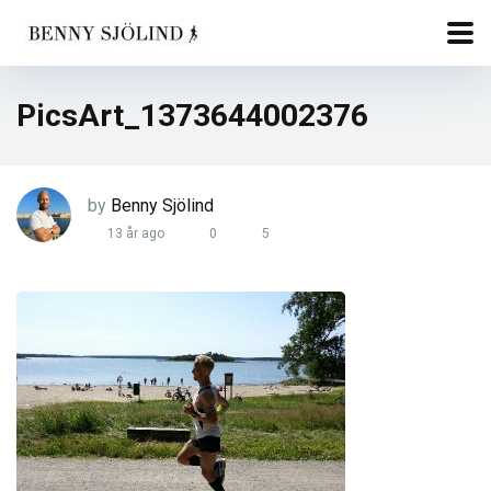
PicsArt_1373644002376
by
Benny Sjölind
13 år ago
0
5