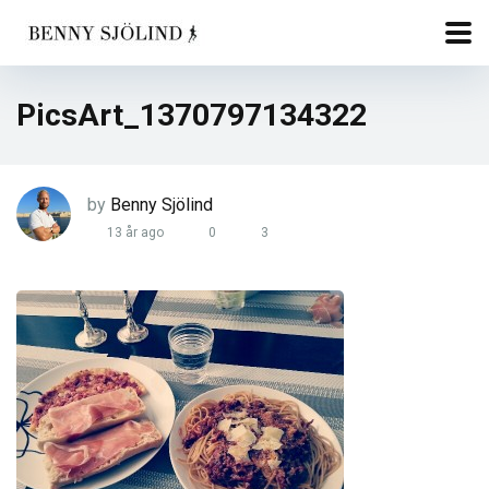
PicsArt_1370797134322
by
Benny Sjölind
13 år ago
0
3