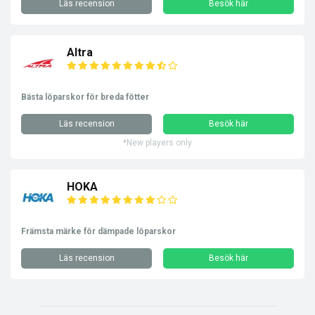
Läs recension
Besök här
Altra
Bästa löparskor för breda fötter
Läs recension
Besök här
*New players only
HOKA
Främsta märke för dämpade löparskor
Läs recension
Besök här