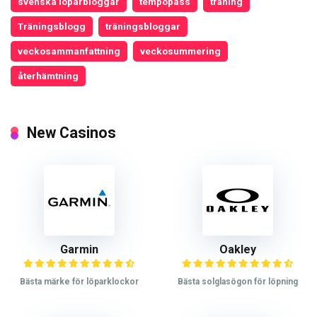
svenska löparbloggar
tempopass
träning
Träningsblogg
träningsbloggar
veckosammanfattning
veckosummering
återhämtning
New Casinos
Garmin
Oakley
Bästa märke för löparklockor
Bästa solglasögon för löpning