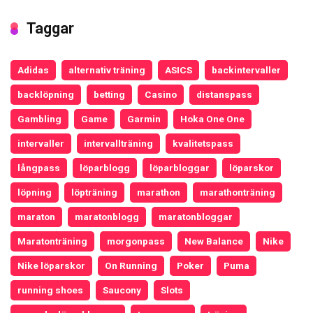
Taggar
Adidas
alternativ träning
ASICS
backintervaller
backlöpning
betting
Casino
distanspass
Gambling
Game
Garmin
Hoka One One
intervaller
intervallträning
kvalitetspass
långpass
löparblogg
löparbloggar
löparskor
löpning
löpträning
marathon
marathonträning
maraton
maratonblogg
maratonbloggar
Maratonträning
morgonpass
New Balance
Nike
Nike löparskor
On Running
Poker
Puma
running shoes
Saucony
Slots