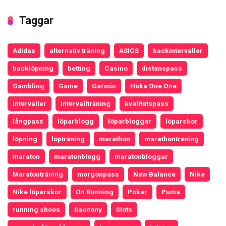
Taggar
Adidas
alternativ träning
ASICS
backintervaller
backlöpning
betting
Casino
distanspass
Gambling
Game
Garmin
Hoka One One
intervaller
intervallträning
kvalitetspass
långpass
löparblogg
löparbloggar
löparskor
löpning
löpträning
marathon
marathonträning
maraton
maratonblogg
maratonbloggar
Maratonträning
morgonpass
New Balance
Nike
Nike löparskor
On Running
Poker
Puma
running shoes
Saucony
Slots