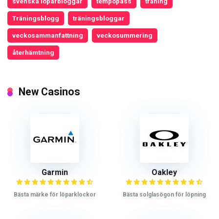
svenska löparbloggar
tempopass
träning
Träningsblogg
träningsbloggar
veckosammanfattning
veckosummering
återhämtning
New Casinos
Garmin
Oakley
Bästa märke för löparklockor
Bästa solglasögon för löpning