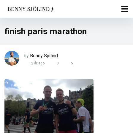
finish paris marathon
by
Benny Sjölind
12 år ago
0
5