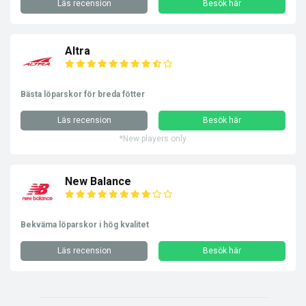
Läs recension
Besök här
Altra
Bästa löparskor för breda fötter
Läs recension
Besök här
*New players only
New Balance
Bekväma löparskor i hög kvalitet
Läs recension
Besök här