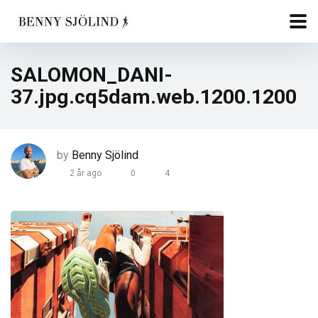
SALOMON_DANI-
37.jpg.cq5dam.web.1200.1200
by
Benny Sjölind
2 år ago
0
4