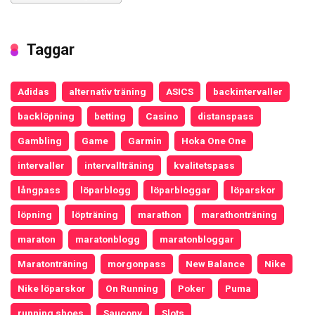
Taggar
Adidas
alternativ träning
ASICS
backintervaller
backlöpning
betting
Casino
distanspass
Gambling
Game
Garmin
Hoka One One
intervaller
intervallträning
kvalitetspass
långpass
löparblogg
löparbloggar
löparskor
löpning
löpträning
marathon
marathonträning
maraton
maratonblogg
maratonbloggar
Maratonträning
morgonpass
New Balance
Nike
Nike löparskor
On Running
Poker
Puma
running shoes
Saucony
Slots