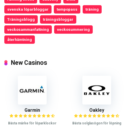
svenska löparbloggar
tempopass
träning
Träningsblogg
träningsbloggar
veckosammanfattning
veckosummering
återhämtning
New Casinos
Garmin
Oakley
Bästa märke för löparklockor
Bästa solglasögon för löpning