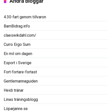
Andra bloggar
4:30-fart genom tillvaron
BarnBidrag.info
claeswikdahl.com/
Curro Ergo Sum
En mil om dagen
Esport i Sverige
Fort-fortare-fortast
Gentlemannaguiden
Heidi tränar
Linas träningsblogg
Löparjanne.se