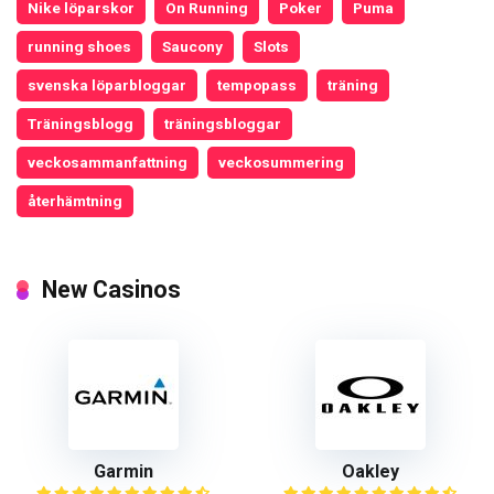
Nike löparskor
On Running
Poker
Puma
running shoes
Saucony
Slots
svenska löparbloggar
tempopass
träning
Träningsblogg
träningsbloggar
veckosammanfattning
veckosummering
återhämtning
New Casinos
Garmin
Oakley