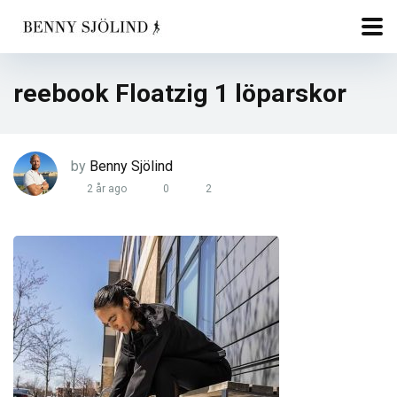
reebook Floatzig 1 löparskor
by
Benny Sjölind
2 år ago
0
2