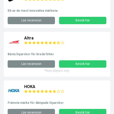
Ett av de mest innovativa märkena
Läs recension
Besök här
Altra
Bästa löparskor för breda fötter
Läs recension
Besök här
*New players only
HOKA
Främsta märke för dämpade löparskor
Läs recension
Besök här