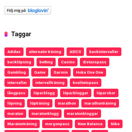
Taggar
Adidas
alternativ träning
ASICS
backintervaller
backlöpning
betting
Casino
distanspass
Gambling
Game
Garmin
Hoka One One
intervaller
intervallträning
kvalitetspass
långpass
löparblogg
löparbloggar
löparskor
löpning
löpträning
marathon
marathonträning
maraton
maratonblogg
maratonbloggar
Maratonträning
morgonpass
New Balance
Nike