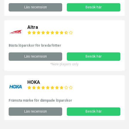
Läs recension
Besök här
Altra
Bästa löparskor för breda fötter
Läs recension
Besök här
*New players only
HOKA
Främsta märke för dämpade löparskor
Läs recension
Besök här