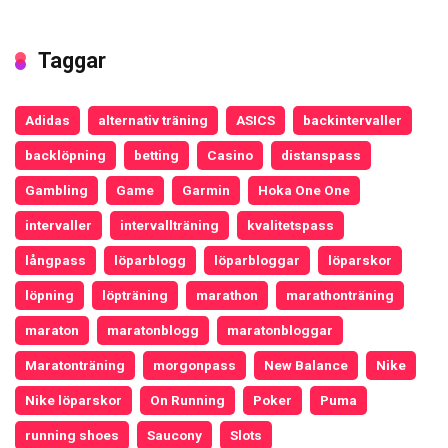
Taggar
Adidas
alternativ träning
ASICS
backintervaller
backlöpning
betting
Casino
distanspass
Gambling
Game
Garmin
Hoka One One
intervaller
intervallträning
kvalitetspass
långpass
löparblogg
löparbloggar
löparskor
löpning
löpträning
marathon
marathonträning
maraton
maratonblogg
maratonbloggar
Maratonträning
morgonpass
New Balance
Nike
Nike löparskor
On Running
Poker
Puma
running shoes
Saucony
Slots