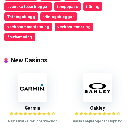
svenska löparbloggar
tempopass
träning
Träningsblogg
träningsbloggar
veckosammanfattning
veckosummering
återhämtning
New Casinos
Garmin
Oakley
Bästa märke för löparklockor
Bästa solglasögon för löpning