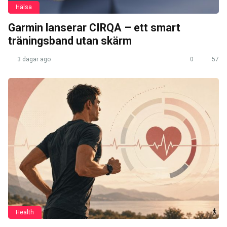
Hälsa
Garmin lanserar CIRQA – ett smart
träningsband utan skärm
3 dagar ago
0
57
Health