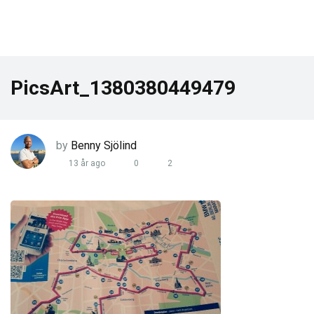
PicsArt_1380380449479
by
Benny Sjölind
13 år ago
0
2