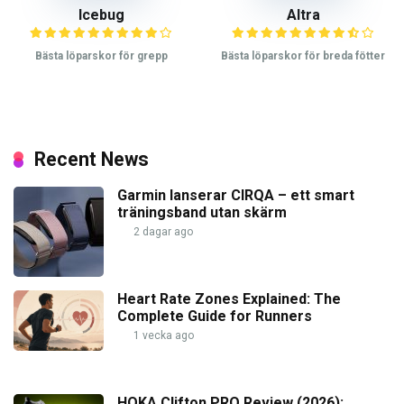
Icebug
Altra
Bästa löparskor för grepp
Bästa löparskor för breda fötter
Recent News
Garmin lanserar CIRQA – ett smart
träningsband utan skärm
2 dagar ago
Heart Rate Zones Explained: The
Complete Guide for Runners
1 vecka ago
HOKA Clifton PRO Review (2026):