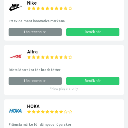
Nike
Ett av de mest innovativa märkena
Läs recension
Besök här
Altra
Bästa löparskor för breda fötter
Läs recension
Besök här
*New players only
HOKA
Främsta märke för dämpade löparskor