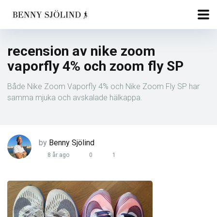
recension av nike zoom
vaporfly 4% och zoom fly SP
Både Nike Zoom Vaporfly 4% och Nike Zoom Fly SP har
samma mjuka och avskalade hälkappa.
by
Benny Sjölind
8 år ago
0
1