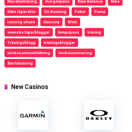
Maratonträning
morgonpass
New Balance
Nike
Nike löparskor
On Running
Poker
Puma
running shoes
Saucony
Slots
svenska löparbloggar
tempopass
träning
Träningsblogg
träningsbloggar
veckosammanfattning
veckosummering
återhämtning
New Casinos