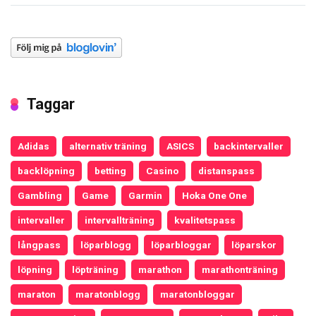
Taggar
Adidas
alternativ träning
ASICS
backintervaller
backlöpning
betting
Casino
distanspass
Gambling
Game
Garmin
Hoka One One
intervaller
intervallträning
kvalitetspass
långpass
löparblogg
löparbloggar
löparskor
löpning
löpträning
marathon
marathonträning
maraton
maratonblogg
maratonbloggar