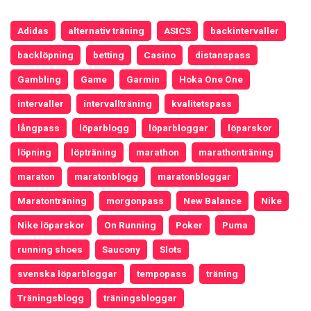
Adidas
alternativ träning
ASICS
backintervaller
backlöpning
betting
Casino
distanspass
Gambling
Game
Garmin
Hoka One One
intervaller
intervallträning
kvalitetspass
långpass
löparblogg
löparbloggar
löparskor
löpning
löpträning
marathon
marathonträning
maraton
maratonblogg
maratonbloggar
Maratonträning
morgonpass
New Balance
Nike
Nike löparskor
On Running
Poker
Puma
running shoes
Saucony
Slots
svenska löparbloggar
tempopass
träning
Träningsblogg
träningsbloggar