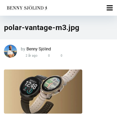
polar-vantage-m3.jpg
by
Benny Sjölind
2 år ago
0
0