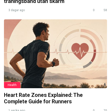
träningsband utan skärm
3 dagar ago
0
58
Health
Heart Rate Zones Explained: The
Complete Guide for Runners
1 vecka ago
0
70