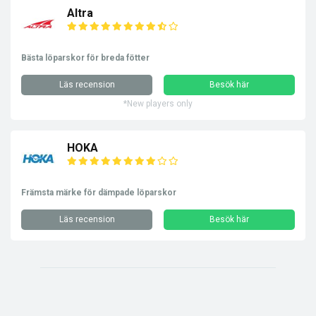
Altra
Bästa löparskor för breda fötter
Läs recension
Besök här
*New players only
HOKA
Främsta märke för dämpade löparskor
Läs recension
Besök här