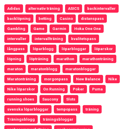
Adidas
alternativ träning
ASICS
backintervaller
backlöpning
betting
Casino
distanspass
Gambling
Game
Garmin
Hoka One One
intervaller
intervallträning
kvalitetspass
långpass
löparblogg
löparbloggar
löparskor
löpning
löpträning
marathon
marathonträning
maraton
maratonblogg
maratonbloggar
Maratonträning
morgonpass
New Balance
Nike
Nike löparskor
On Running
Poker
Puma
running shoes
Saucony
Slots
svenska löparbloggar
tempopass
träning
Träningsblogg
träningsbloggar