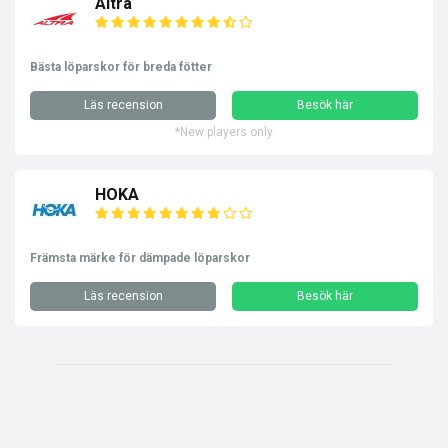
Altra
Bästa löparskor för breda fötter
Läs recension
Besök här
*New players only
HOKA
Främsta märke för dämpade löparskor
Läs recension
Besök här