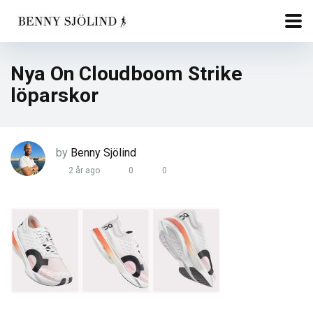
Nya On Cloudboom Strike
löparskor
by
Benny Sjölind
2 år ago
0
0