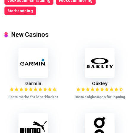
veckosammanfattning
veckosummering
återhämtning
New Casinos
Garmin
Oakley
Bästa märke för löparklockor
Bästa solglasögon för löpning