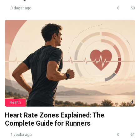
3 dagar ago
0
53
Health
Heart Rate Zones Explained: The
Complete Guide for Runners
1 vecka ago
0
61