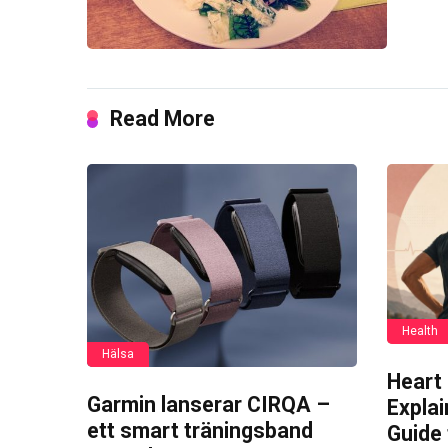
Read More
Health
Hälsa
Heart
Garmin lanserar CIRQA –
Expla
ett smart träningsband
Guide