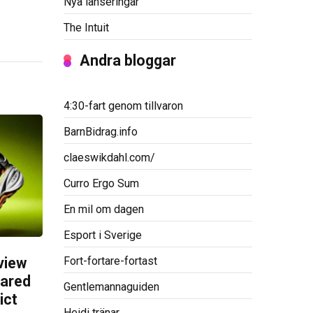
Nya lanseringar
The Intuit
Andra bloggar
4:30-fart genom tillvaron
BarnBidrag.info
claeswikdahl.com/
Curro Ergo Sum
En mil om dagen
Esport i Sverige
Fort-fortare-fortast
view
pared
Gentlemannaguiden
ict
Heidi tränar