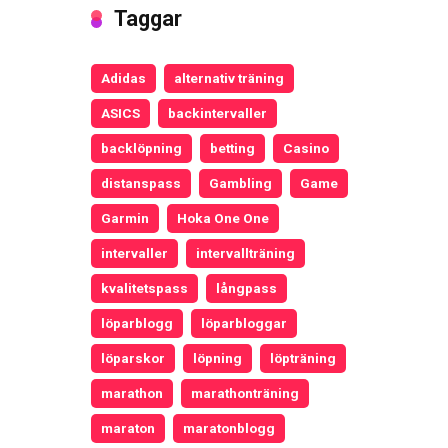
Taggar
Adidas
alternativ träning
ASICS
backintervaller
backlöpning
betting
Casino
distanspass
Gambling
Game
Garmin
Hoka One One
intervaller
intervallträning
kvalitetspass
långpass
löparblogg
löparbloggar
löparskor
löpning
löpträning
marathon
marathonträning
maraton
maratonblogg