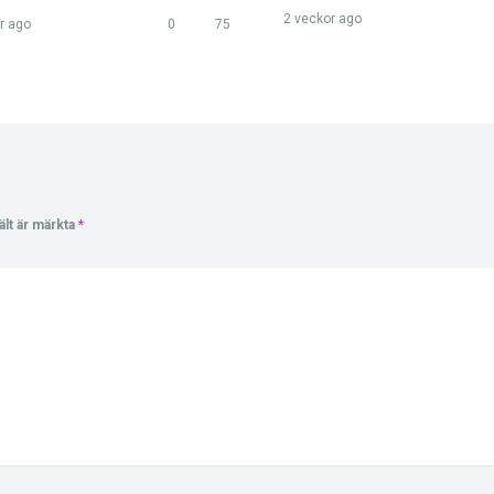
2 veckor ago
r ago
0
75
ält är märkta
*