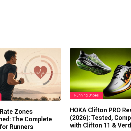
Running Shoes
HOKA Clifton PRO Re
 Rate Zones
(2026): Tested, Com
ined: The Complete
with Clifton 11 & Verd
 for Runners