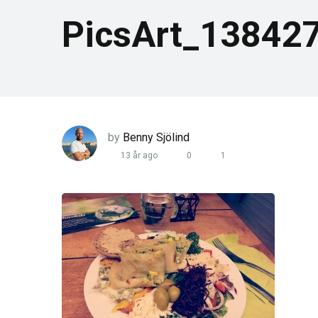
PicsArt_13842
by
Benny Sjölind
13 år ago
0
1