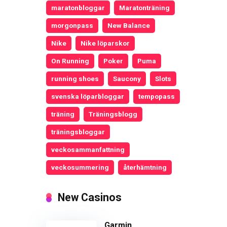
maratonbloggar
Maratonträning
morgonpass
New Balance
Nike
Nike löparskor
On Running
Poker
Puma
running shoes
Saucony
Slots
svenska löparbloggar
tempopass
träning
Träningsblogg
träningsbloggar
veckosammanfattning
veckosummering
återhämtning
New Casinos
Garmin