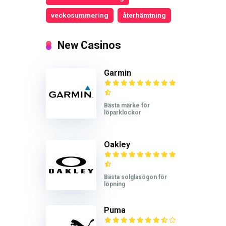
veckosummering
återhämtning
New Casinos
Garmin
Bästa märke för
löparklockor
Oakley
Bästa solglasögon för
löpning
Puma