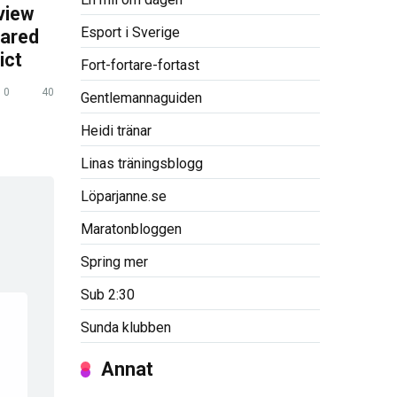
view
Esport i Sverige
pared
ict
Fort-fortare-fortast
0
40
Gentlemannaguiden
Heidi tränar
Linas träningsblogg
Löparjanne.se
Maratonbloggen
Spring mer
Sub 2:30
Sunda klubben
Annat