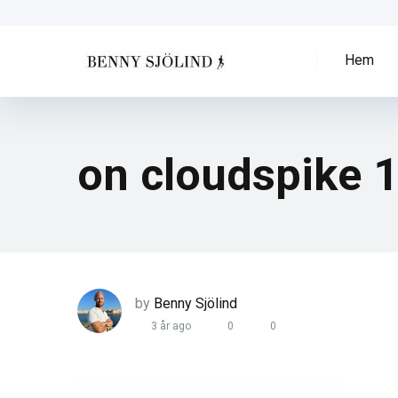
Hem
on cloudspike 
by
Benny Sjölind
3 år ago
0
0