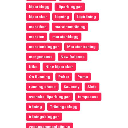
löparblogg
löparbloggar
löparskor
löpning
löpträning
marathon
marathonträning
maraton
maratonblogg
maratonbloggar
Maratonträning
morgonpass
New Balance
Nike
Nike löparskor
On Running
Poker
Puma
running shoes
Saucony
Slots
svenska löparbloggar
tempopass
träning
Träningsblogg
träningsbloggar
veckosammanfattning