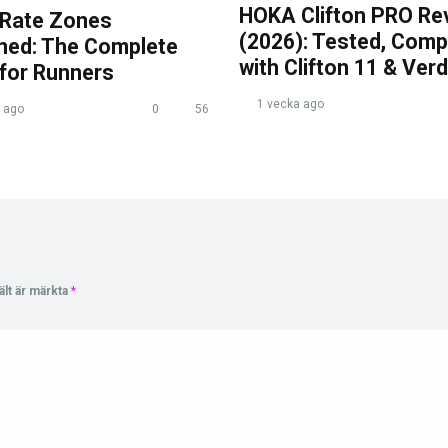
HOKA Clifton PRO Re
 Rate Zones
(2026): Tested, Com
ined: The Complete
with Clifton 11 & Verd
 for Runners
1 vecka ago
 ago
0
56
ält är märkta
*