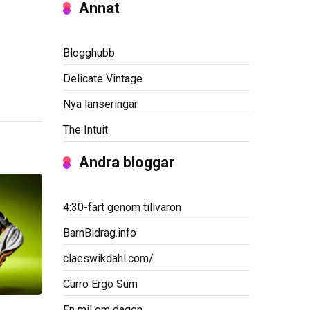
Annat
Blogghubb
Delicate Vintage
Nya lanseringar
The Intuit
Andra bloggar
4:30-fart genom tillvaron
BarnBidrag.info
claeswikdahl.com/
Curro Ergo Sum
En mil om dagen