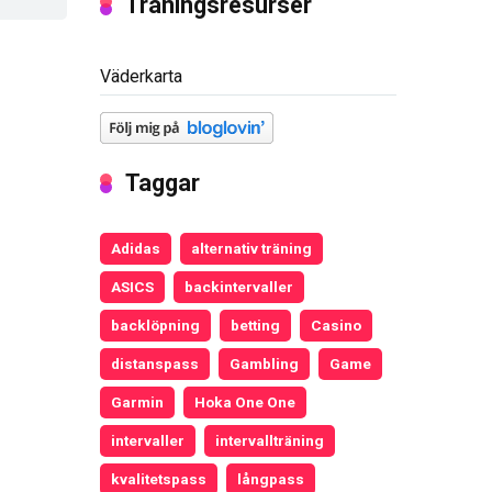
Träningsresurser
Väderkarta
Taggar
Adidas
alternativ träning
ASICS
backintervaller
backlöpning
betting
Casino
distanspass
Gambling
Game
Garmin
Hoka One One
intervaller
intervallträning
kvalitetspass
långpass