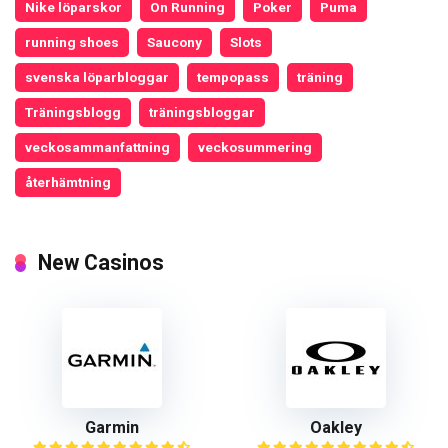
Nike löparskor
On Running
Poker
Puma
running shoes
Saucony
Slots
svenska löparbloggar
tempopass
träning
Träningsblogg
träningsbloggar
veckosammanfattning
veckosummering
återhämtning
New Casinos
Garmin
Oakley