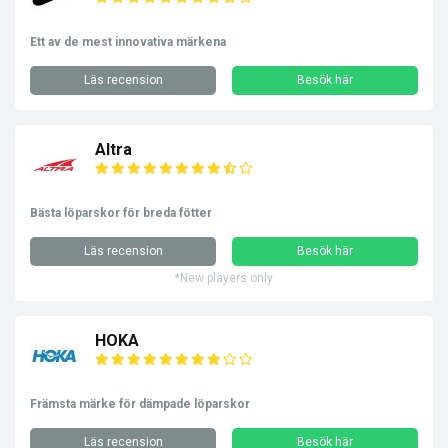
Ett av de mest innovativa märkena
Läs recension
Besök här
Altra
Bästa löparskor för breda fötter
Läs recension
Besök här
*New players only
HOKA
Främsta märke för dämpade löparskor
Läs recension
Besök här