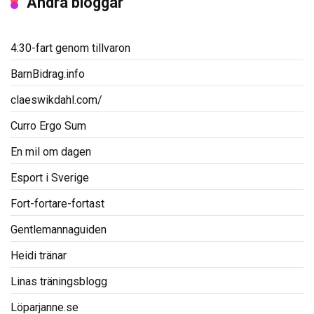
Andra bloggar
4:30-fart genom tillvaron
BarnBidrag.info
claeswikdahl.com/
Curro Ergo Sum
En mil om dagen
Esport i Sverige
Fort-fortare-fortast
Gentlemannaguiden
Heidi tränar
Linas träningsblogg
Löparjanne.se