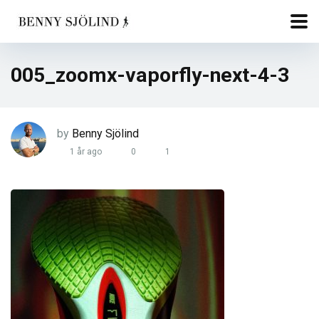
005_zoomx-vaporfly-next-4-3
by
Benny Sjölind
1 år ago
0
1