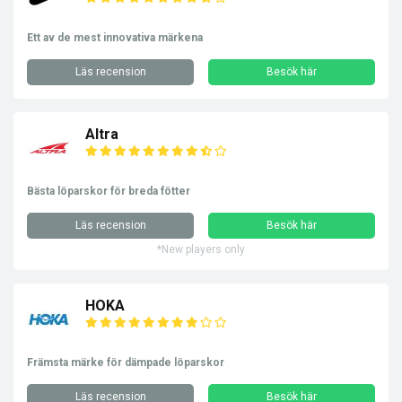
Ett av de mest innovativa märkena
Läs recension
Besök här
Altra
Bästa löparskor för breda fötter
Läs recension
Besök här
*New players only
HOKA
Främsta märke för dämpade löparskor
Läs recension
Besök här