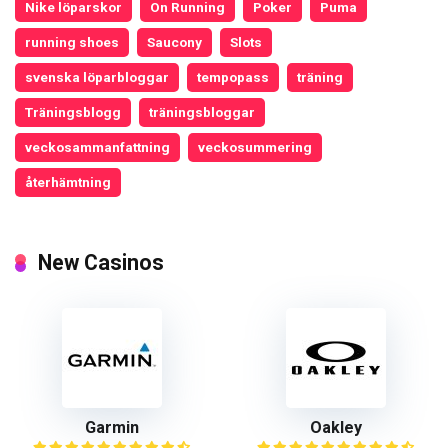
Nike löparskor
On Running
Poker
Puma
running shoes
Saucony
Slots
svenska löparbloggar
tempopass
träning
Träningsblogg
träningsbloggar
veckosammanfattning
veckosummering
återhämtning
New Casinos
Garmin
Oakley