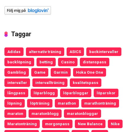
Taggar
Adidas
alternativ träning
ASICS
backintervaller
backlöpning
betting
Casino
distanspass
Gambling
Game
Garmin
Hoka One One
intervaller
intervallträning
kvalitetspass
långpass
löparblogg
löparbloggar
löparskor
löpning
löpträning
marathon
marathonträning
maraton
maratonblogg
maratonbloggar
Maratonträning
morgonpass
New Balance
Nike