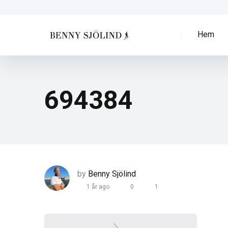
Hem
694384
by
Benny Sjölind
1 år ago
0
1