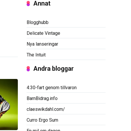
Annat
Blogghubb
Delicate Vintage
Nya lanseringar
The Intuit
Andra bloggar
4:30-fart genom tillvaron
BarnBidrag.info
claeswikdahl.com/
Curro Ergo Sum
En mil om dagen