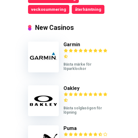
veckosummering
återhämtning
New Casinos
Garmin
Bästa märke för
löparklockor
Oakley
Bästa solglasögon för
löpning
Puma