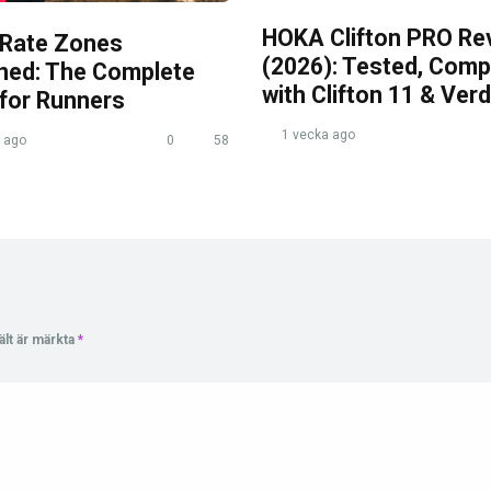
HOKA Clifton PRO Re
 Rate Zones
(2026): Tested, Com
ined: The Complete
with Clifton 11 & Verd
 for Runners
1 vecka ago
 ago
0
58
ält är märkta
*