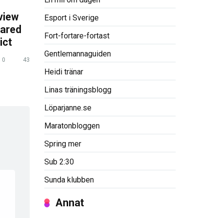
view
Esport i Sverige
pared
Fort-fortare-fortast
ict
Gentlemannaguiden
0
43
Heidi tränar
Linas träningsblogg
Löparjanne.se
Maratonbloggen
Spring mer
Sub 2:30
Sunda klubben
Annat