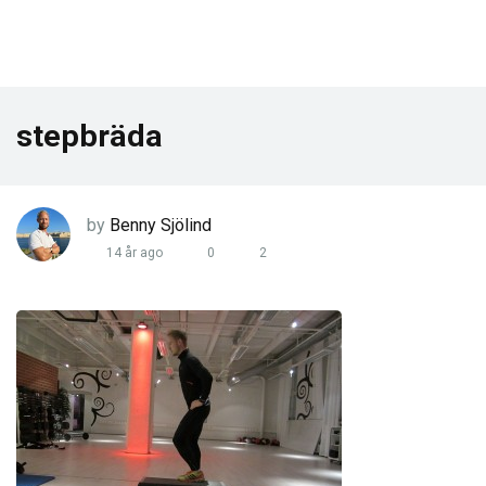
stepbräda
by
Benny Sjölind
14 år ago
0
2