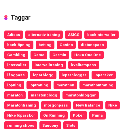
Taggar
Adidas
alternativ träning
ASICS
backintervaller
backlöpning
betting
Casino
distanspass
Gambling
Game
Garmin
Hoka One One
intervaller
intervallträning
kvalitetspass
långpass
löparblogg
löparbloggar
löparskor
löpning
löpträning
marathon
marathonträning
maraton
maratonblogg
maratonbloggar
Maratonträning
morgonpass
New Balance
Nike
Nike löparskor
On Running
Poker
Puma
running shoes
Saucony
Slots