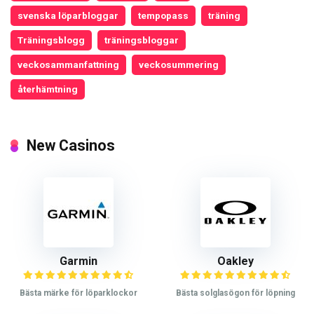
svenska löparbloggar
tempopass
träning
Träningsblogg
träningsbloggar
veckosammanfattning
veckosummering
återhämtning
New Casinos
Garmin
Oakley
Bästa märke för löparklockor
Bästa solglasögon för löpning