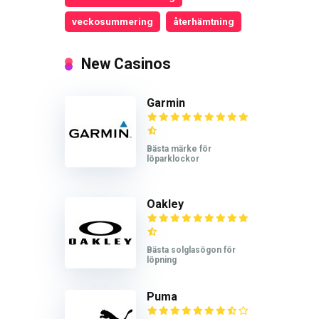
veckosummering
återhämtning
New Casinos
Garmin
Bästa märke för
löparklockor
Oakley
Bästa solglasögon för
löpning
Puma