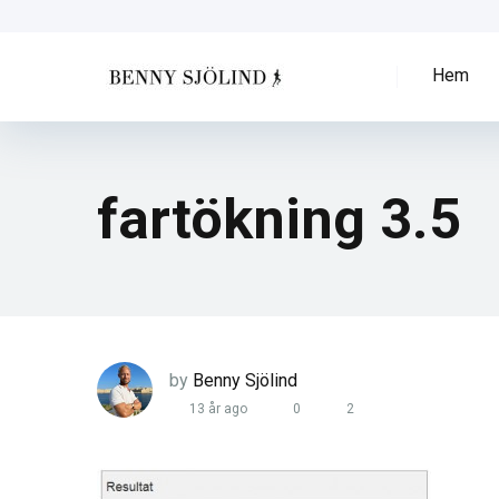
Hem
fartökning 3.5
by
Benny Sjölind
13 år ago
0
2