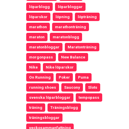
löparblogg
löparbloggar
löparskor
löpning
löpträning
marathon
marathonträning
maraton
maratonblogg
maratonbloggar
Maratonträning
morgonpass
New Balance
Nike
Nike löparskor
On Running
Poker
Puma
running shoes
Saucony
Slots
svenska löparbloggar
tempopass
träning
Träningsblogg
träningsbloggar
veckosammanfattning