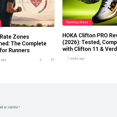
Running Shoes
HOKA Clifton PRO Re
 Rate Zones
(2026): Tested, Com
ined: The Complete
with Clifton 11 & Verd
 for Runners
1 vecka ago
 ago
0
57
ält är märkta
*