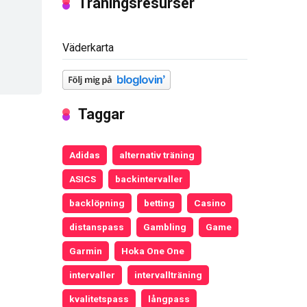
Träningsresurser
Väderkarta
Taggar
Adidas
alternativ träning
ASICS
backintervaller
backlöpning
betting
Casino
distanspass
Gambling
Game
Garmin
Hoka One One
intervaller
intervallträning
kvalitetspass
långpass