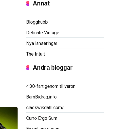
Annat
Blogghubb
Delicate Vintage
Nya lanseringar
The Intuit
Andra bloggar
4:30-fart genom tillvaron
BarnBidrag.info
claeswikdahl.com/
Curro Ergo Sum
En mil om dagen