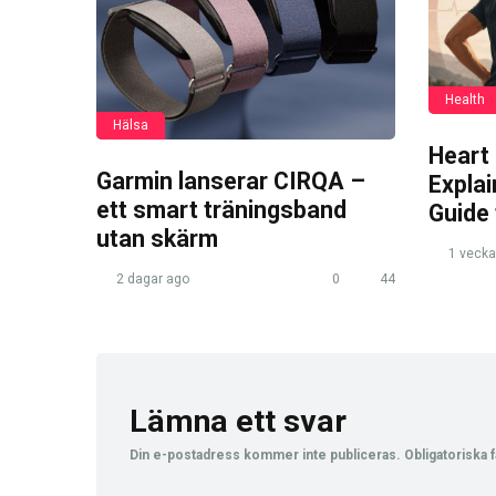
Health
Hälsa
Heart
Garmin lanserar CIRQA –
Expla
ett smart träningsband
Guide
utan skärm
1 vecka
2 dagar ago
0
44
Lämna ett svar
Din e-postadress kommer inte publiceras.
Obligatoriska f