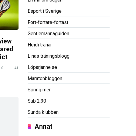
Esport i Sverige
Fort-fortare-fortast
Gentlemannaguiden
view
Heidi tränar
pared
Linas träningsblogg
ict
Löparjanne.se
0
41
Maratonbloggen
Spring mer
Sub 2:30
Sunda klubben
Annat