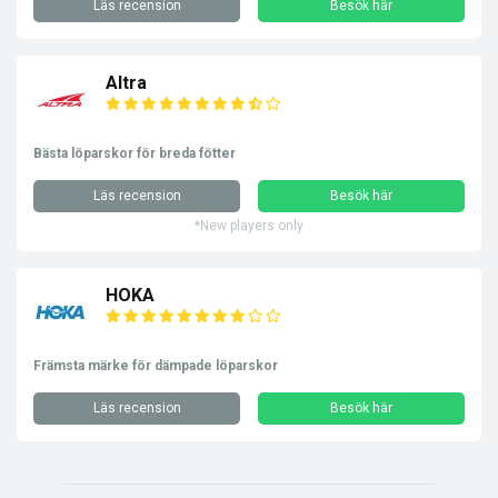
Läs recension
Besök här
Altra
Bästa löparskor för breda fötter
Läs recension
Besök här
*New players only
HOKA
Främsta märke för dämpade löparskor
Läs recension
Besök här