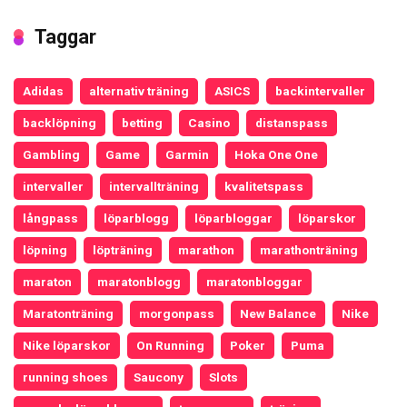
Taggar
Adidas
alternativ träning
ASICS
backintervaller
backlöpning
betting
Casino
distanspass
Gambling
Game
Garmin
Hoka One One
intervaller
intervallträning
kvalitetspass
långpass
löparblogg
löparbloggar
löparskor
löpning
löpträning
marathon
marathonträning
maraton
maratonblogg
maratonbloggar
Maratonträning
morgonpass
New Balance
Nike
Nike löparskor
On Running
Poker
Puma
running shoes
Saucony
Slots