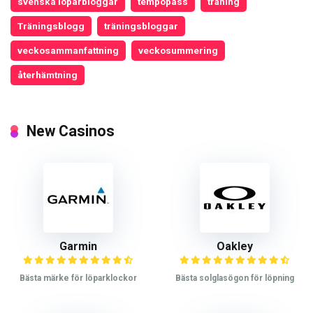
svenska löparbloggar
tempopass
träning
Träningsblogg
träningsbloggar
veckosammanfattning
veckosummering
återhämtning
New Casinos
Garmin
Oakley
Bästa märke för löparklockor
Bästa solglasögon för löpning