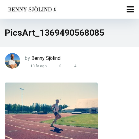
PicsArt_1369490568085
by
Benny Sjölind
13 år ago
0
4