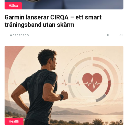
Hälsa
Garmin lanserar CIRQA – ett smart
träningsband utan skärm
4 dagar ago
0
63
Health