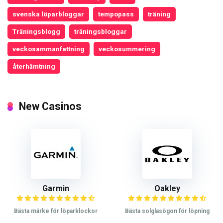
svenska löparbloggar
tempopass
träning
Träningsblogg
träningsbloggar
veckosammanfattning
veckosummering
återhämtning
New Casinos
Garmin
Oakley
Bästa märke för löparklockor
Bästa solglasögon för löpning