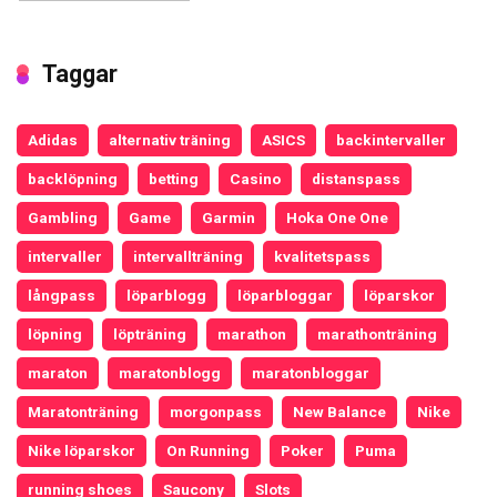
Taggar
Adidas
alternativ träning
ASICS
backintervaller
backlöpning
betting
Casino
distanspass
Gambling
Game
Garmin
Hoka One One
intervaller
intervallträning
kvalitetspass
långpass
löparblogg
löparbloggar
löparskor
löpning
löpträning
marathon
marathonträning
maraton
maratonblogg
maratonbloggar
Maratonträning
morgonpass
New Balance
Nike
Nike löparskor
On Running
Poker
Puma
running shoes
Saucony
Slots