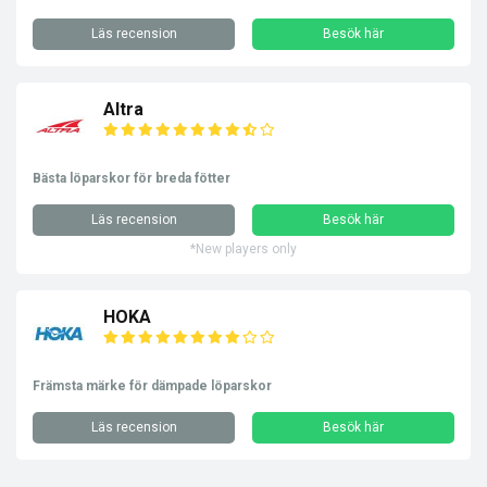
Läs recension
Besök här
Altra
Bästa löparskor för breda fötter
Läs recension
Besök här
*New players only
HOKA
Främsta märke för dämpade löparskor
Läs recension
Besök här