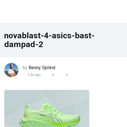
novablast-4-asics-bast-
dampad-2
by
Benny Sjölind
3 år ago
0
2