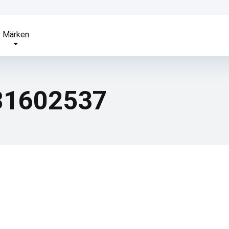
Märken
81602537