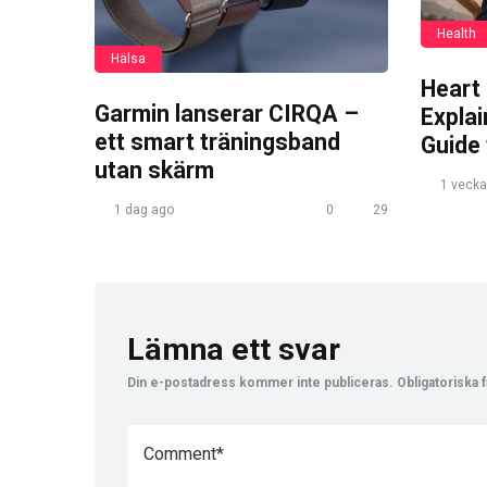
Health
Hälsa
Heart
Garmin lanserar CIRQA –
Expla
ett smart träningsband
Guide
utan skärm
1 vecka
1 dag ago
0
29
Lämna ett svar
Din e-postadress kommer inte publiceras.
Obligatoriska f