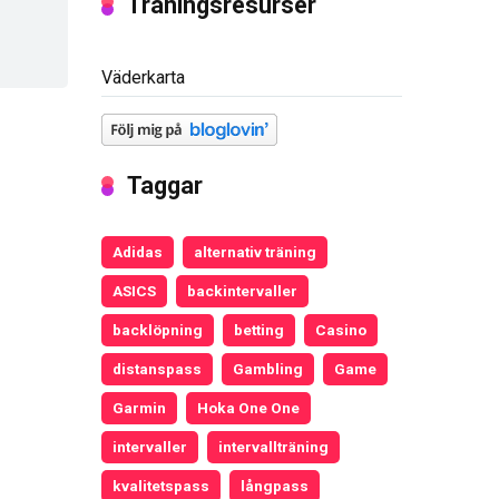
Träningsresurser
Väderkarta
Taggar
Adidas
alternativ träning
ASICS
backintervaller
backlöpning
betting
Casino
distanspass
Gambling
Game
Garmin
Hoka One One
intervaller
intervallträning
kvalitetspass
långpass