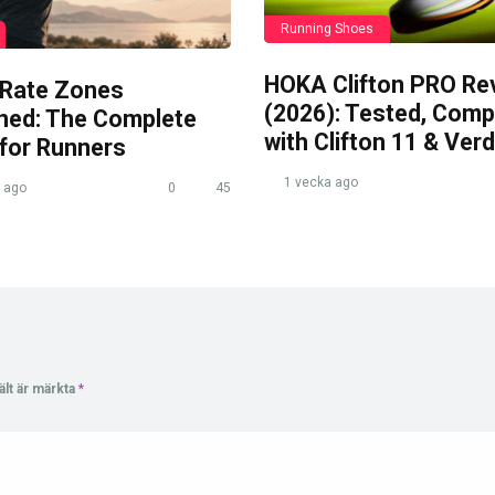
Running Shoes
HOKA Clifton PRO Re
 Rate Zones
(2026): Tested, Com
ined: The Complete
with Clifton 11 & Verd
 for Runners
1 vecka ago
 ago
0
45
ält är märkta
*