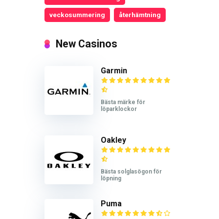
veckosummering
återhämtning
New Casinos
Garmin
Bästa märke för
löparklockor
Oakley
Bästa solglasögon för
löpning
Puma