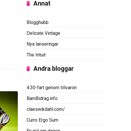
Annat
Blogghubb
Delicate Vintage
Nya lanseringar
The Intuit
Andra bloggar
4:30-fart genom tillvaron
BarnBidrag.info
claeswikdahl.com/
Curro Ergo Sum
En mil om dagen