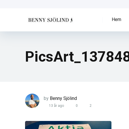
Hem
PicsArt_13784
by
Benny Sjölind
13 år ago
0
2