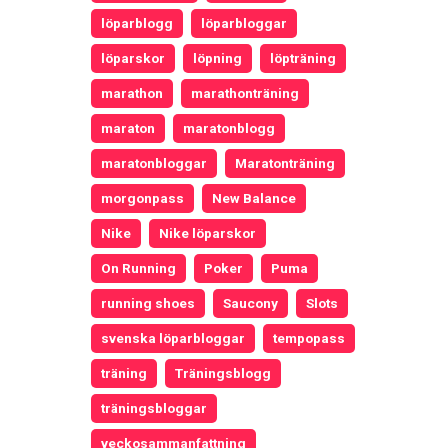
löparblogg
löparbloggar
löparskor
löpning
löpträning
marathon
marathonträning
maraton
maratonblogg
maratonbloggar
Maratonträning
morgonpass
New Balance
Nike
Nike löparskor
On Running
Poker
Puma
running shoes
Saucony
Slots
svenska löparbloggar
tempopass
träning
Träningsblogg
träningsbloggar
veckosammanfattning