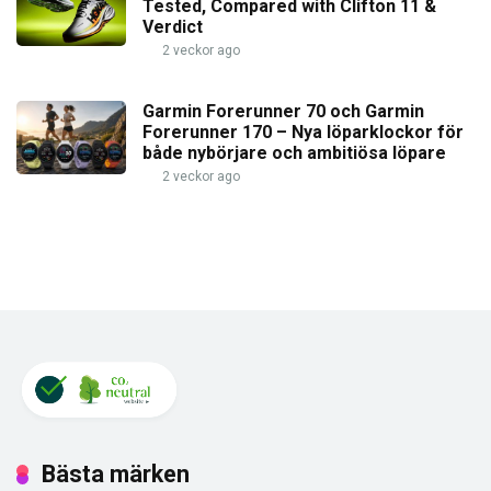
Tested, Compared with Clifton 11 &
Verdict
2 veckor ago
Garmin Forerunner 70 och Garmin
Forerunner 170 – Nya löparklockor för
både nybörjare och ambitiösa löpare
2 veckor ago
Bästa märken