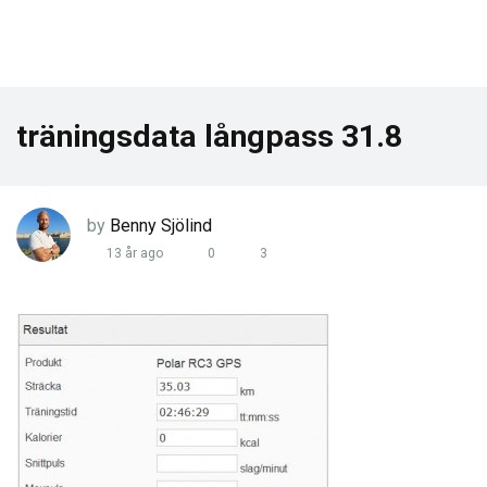
träningsdata långpass 31.8
by
Benny Sjölind
13 år ago
0
3