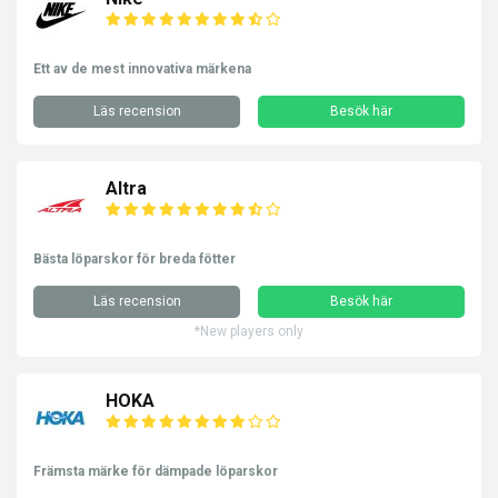
Ett av de mest innovativa märkena
Läs recension
Besök här
Altra
Bästa löparskor för breda fötter
Läs recension
Besök här
*New players only
HOKA
Främsta märke för dämpade löparskor