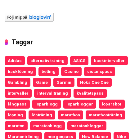
Taggar
Adidas
alternativ träning
ASICS
backintervaller
backlöpning
betting
Casino
distanspass
Gambling
Game
Garmin
Hoka One One
intervaller
intervallträning
kvalitetspass
långpass
löparblogg
löparbloggar
löparskor
löpning
löpträning
marathon
marathonträning
maraton
maratonblogg
maratonbloggar
Maratonträning
morgonpass
New Balance
Nike