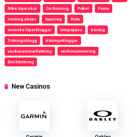
Nike löparskor
On Running
Poker
Puma
running shoes
Saucony
Slots
svenska löparbloggar
tempopass
träning
Träningsblogg
träningsbloggar
veckosammanfattning
veckosummering
återhämtning
New Casinos
Garmin
Oakley