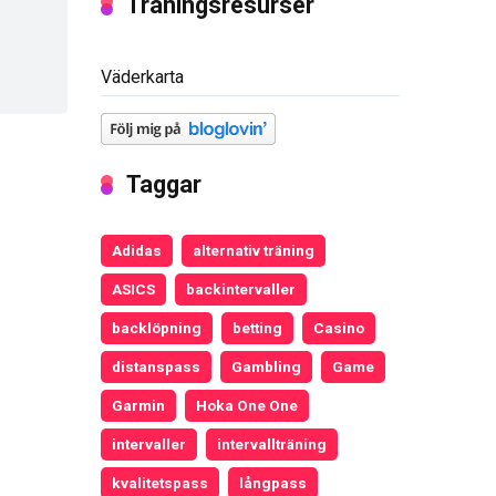
Träningsresurser
Väderkarta
Taggar
Adidas
alternativ träning
ASICS
backintervaller
backlöpning
betting
Casino
distanspass
Gambling
Game
Garmin
Hoka One One
intervaller
intervallträning
kvalitetspass
långpass