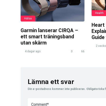
Health
Hälsa
Heart
Garmin lanserar CIRQA –
Expla
ett smart träningsband
Guide
utan skärm
2 vecko
4 dagar ago
0
66
Lämna ett svar
Din e-postadress kommer inte publiceras.
Obligatoriska f