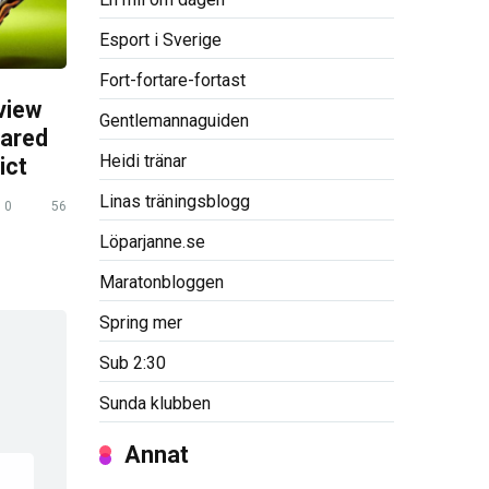
Esport i Sverige
Fort-fortare-fortast
view
Gentlemannaguiden
pared
Heidi tränar
ict
Linas träningsblogg
0
56
Löparjanne.se
Maratonbloggen
Spring mer
Sub 2:30
Sunda klubben
Annat