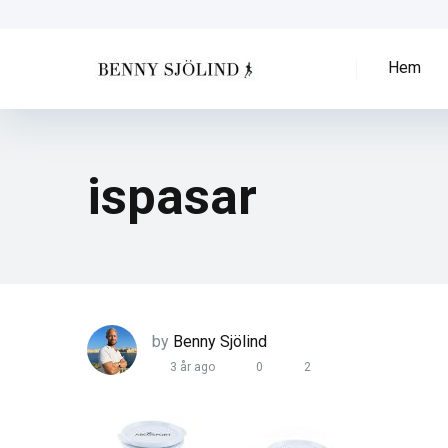
Hem
ispasar
by
Benny Sjölind
3 år ago
0
2