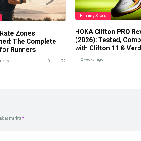
Running Shoes
HOKA Clifton PRO Re
 Rate Zones
(2026): Tested, Com
ined: The Complete
with Clifton 11 & Verd
 for Runners
2 veckor ago
r ago
0
77
ält är märkta
*