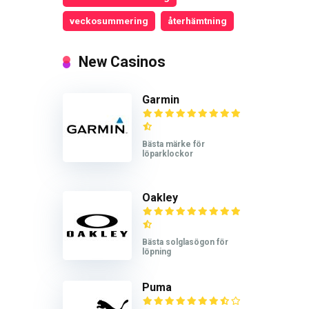
veckosummering
återhämtning
New Casinos
Garmin
Bästa märke för
löparklockor
Oakley
Bästa solglasögon för
löpning
Puma