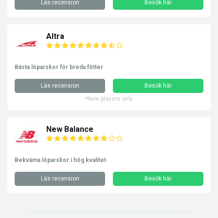
Läs recension
Besök här
Altra
Bästa löparskor för breda fötter
Läs recension
Besök här
*New players only
New Balance
Bekväma löparskor i hög kvalitet
Läs recension
Besök här