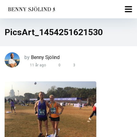
PicsArt_1454251621530
by
Benny Sjölind
11 år ago
0
3