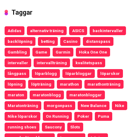
Taggar
Adidas
alternativ träning
ASICS
backintervaller
backlöpning
betting
Casino
distanspass
Gambling
Game
Garmin
Hoka One One
intervaller
intervallträning
kvalitetspass
långpass
löparblogg
löparbloggar
löparskor
löpning
löpträning
marathon
marathonträning
maraton
maratonblogg
maratonbloggar
Maratonträning
morgonpass
New Balance
Nike
Nike löparskor
On Running
Poker
Puma
running shoes
Saucony
Slots