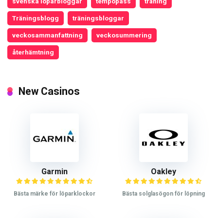
svenska löparbloggar
tempopass
träning
Träningsblogg
träningsbloggar
veckosammanfattning
veckosummering
återhämtning
New Casinos
Garmin
Oakley
Bästa märke för löparklockor
Bästa solglasögon för löpning