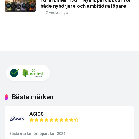
Forerunner 170 – Nya löparklockor för
både nybörjare och ambitiösa löpare
2 veckor ago
Bästa märken
ASICS
Bästa märke för löparskor 2026