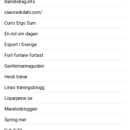
BarnBidrag.info
claeswikdahl.com/
Curro Ergo Sum
En mil om dagen
Esport i Sverige
Fort-fortare-fortast
Gentlemannaguiden
Heidi tränar
Linas träningsblogg
Löparjanne.se
Maratonbloggen
Spring mer