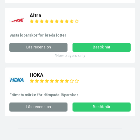
Altra
Bästa löparskor för breda fötter
Läs recension
Besök här
*New players only
HOKA
Främsta märke för dämpade löparskor
Läs recension
Besök här