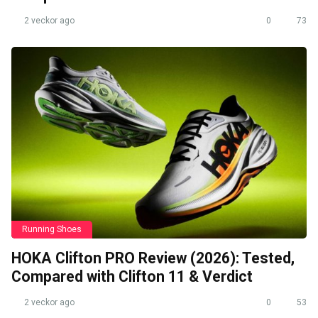
2 veckor ago
0
73
Running Shoes
HOKA Clifton PRO Review (2026): Tested,
Compared with Clifton 11 & Verdict
2 veckor ago
0
53