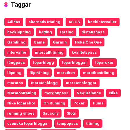
Taggar
Adidas
alternativ träning
ASICS
backintervaller
backlöpning
betting
Casino
distanspass
Gambling
Game
Garmin
Hoka One One
intervaller
intervallträning
kvalitetspass
långpass
löparblogg
löparbloggar
löparskor
löpning
löpträning
marathon
marathonträning
maraton
maratonblogg
maratonbloggar
Maratonträning
morgonpass
New Balance
Nike
Nike löparskor
On Running
Poker
Puma
running shoes
Saucony
Slots
svenska löparbloggar
tempopass
träning