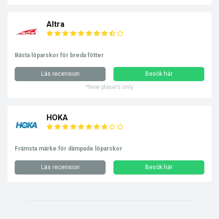
Altra
Bästa löparskor för breda fötter
Läs recension
Besök här
*New players only
HOKA
Främsta märke för dämpade löparskor
Läs recension
Besök här