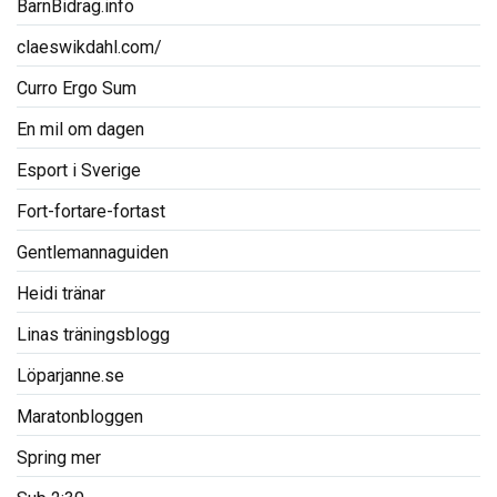
BarnBidrag.info
claeswikdahl.com/
Curro Ergo Sum
En mil om dagen
Esport i Sverige
Fort-fortare-fortast
Gentlemannaguiden
Heidi tränar
Linas träningsblogg
Löparjanne.se
Maratonbloggen
Spring mer