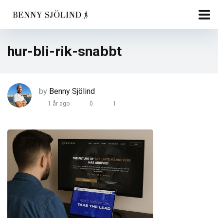
hur-bli-rik-snabbt
by
Benny Sjölind
1 år ago
0
1