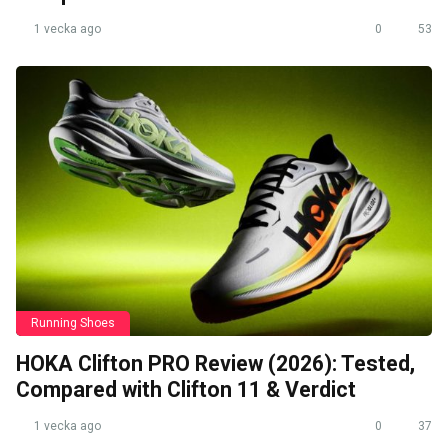
1 vecka ago
0
53
Running Shoes
HOKA Clifton PRO Review (2026): Tested,
Compared with Clifton 11 & Verdict
1 vecka ago
0
37