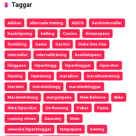
Taggar
Adidas
alternativ träning
ASICS
backintervaller
backlöpning
betting
Casino
distanspass
Gambling
Game
Garmin
Hoka One One
intervaller
intervallträning
kvalitetspass
långpass
löparblogg
löparbloggar
löparskor
löpning
löpträning
marathon
marathonträning
maraton
maratonblogg
maratonbloggar
Maratonträning
morgonpass
New Balance
Nike
Nike löparskor
On Running
Poker
Puma
running shoes
Saucony
Slots
svenska löparbloggar
tempopass
träning