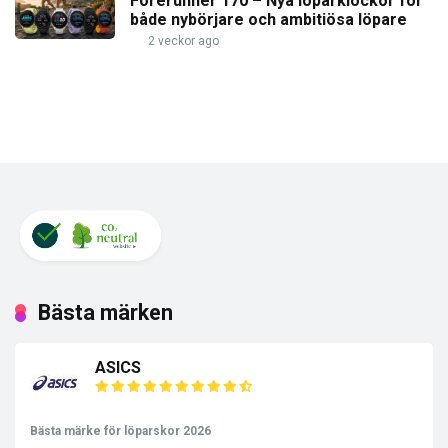
Forerunner 170 – Nya löparklockor för
både nybörjare och ambitiösa löpare
2 veckor ago
Bästa märken
ASICS
Bästa märke för löparskor 2026