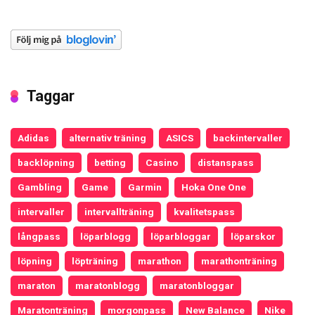
Taggar
Adidas
alternativ träning
ASICS
backintervaller
backlöpning
betting
Casino
distanspass
Gambling
Game
Garmin
Hoka One One
intervaller
intervallträning
kvalitetspass
långpass
löparblogg
löparbloggar
löparskor
löpning
löpträning
marathon
marathonträning
maraton
maratonblogg
maratonbloggar
Maratonträning
morgonpass
New Balance
Nike