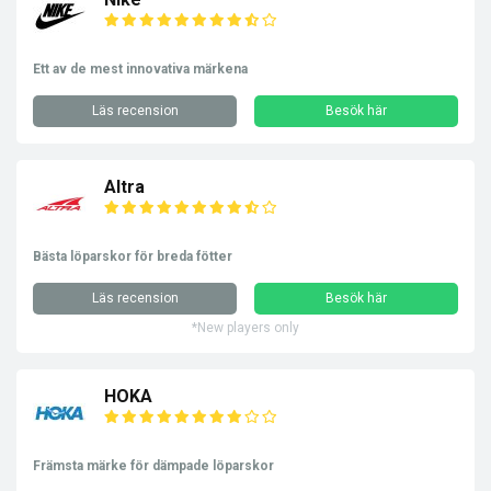
Ett av de mest innovativa märkena
Läs recension
Besök här
Altra
Bästa löparskor för breda fötter
Läs recension
Besök här
*New players only
HOKA
Främsta märke för dämpade löparskor