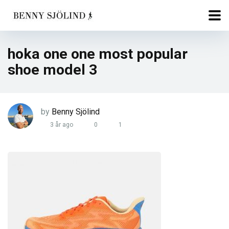
hoka one one most popular
shoe model 3
by
Benny Sjölind
3 år ago
0
1