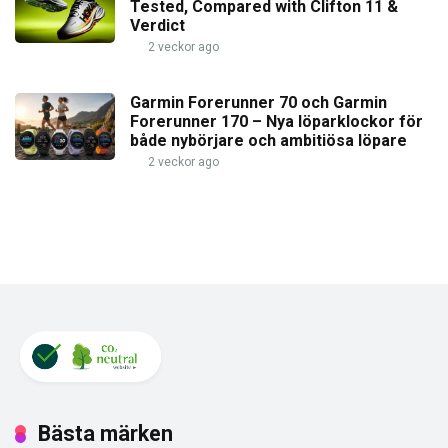
Tested, Compared with Clifton 11 &
Verdict
2 veckor ago
Garmin Forerunner 70 och Garmin
Forerunner 170 – Nya löparklockor för
både nybörjare och ambitiösa löpare
2 veckor ago
Bästa märken