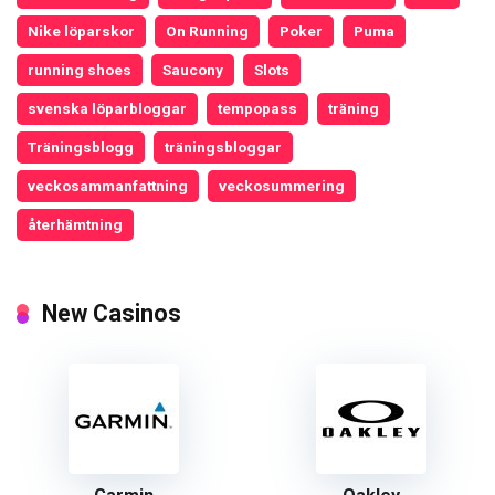
Nike löparskor
On Running
Poker
Puma
running shoes
Saucony
Slots
svenska löparbloggar
tempopass
träning
Träningsblogg
träningsbloggar
veckosammanfattning
veckosummering
återhämtning
New Casinos