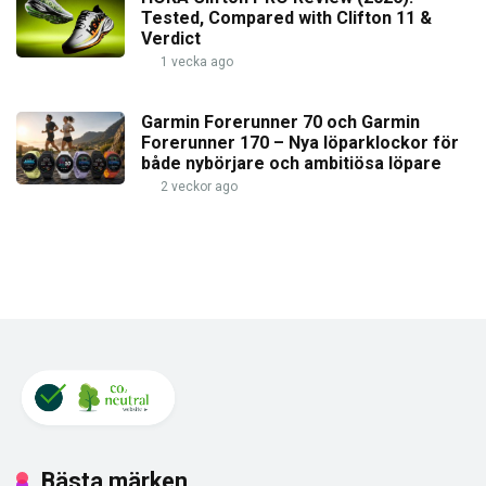
Tested, Compared with Clifton 11 &
Verdict
1 vecka ago
Garmin Forerunner 70 och Garmin
Forerunner 170 – Nya löparklockor för
både nybörjare och ambitiösa löpare
2 veckor ago
Bästa märken