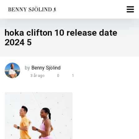
hoka clifton 10 release date
2024 5
by
Benny Sjölind
3 år ago
0
1