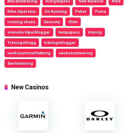
Maratonträning
morgonpass
New Balance
Nike
Nike löparskor
On Running
Poker
Puma
running shoes
Saucony
Slots
svenska löparbloggar
tempopass
träning
Träningsblogg
träningsbloggar
veckosammanfattning
veckosummering
återhämtning
New Casinos