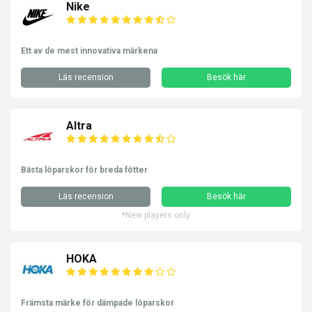
Nike
Ett av de mest innovativa märkena
Läs recension
Besök här
Altra
Bästa löparskor för breda fötter
Läs recension
Besök här
*New players only
HOKA
Främsta märke för dämpade löparskor