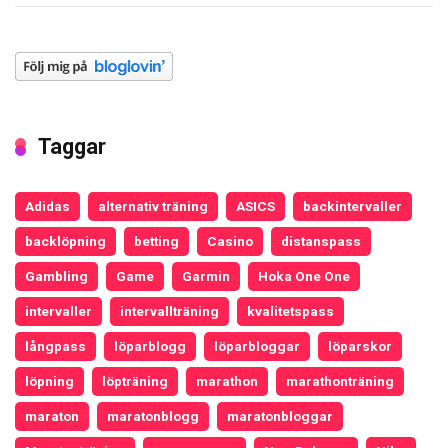
Taggar
Adidas
alternativ träning
ASICS
backintervaller
backlöpning
betting
Casino
distanspass
Gambling
Game
Garmin
Hoka One One
intervaller
intervallträning
kvalitetspass
långpass
löparblogg
löparbloggar
löparskor
löpning
löpträning
marathon
marathonträning
maraton
maratonblogg
maratonbloggar