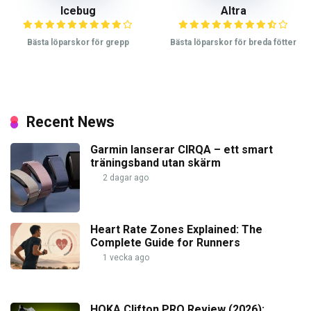
Icebug
Altra
Bästa löparskor för grepp
Bästa löparskor för breda fötter
Recent News
Garmin lanserar CIRQA – ett smart
träningsband utan skärm
2 dagar ago
Heart Rate Zones Explained: The
Complete Guide for Runners
1 vecka ago
HOKA Clifton PRO Review (2026):