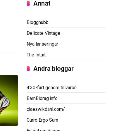
Annat
Blogghubb
Delicate Vintage
Nya lanseringar
The Intuit
Andra bloggar
4:30-fart genom tillvaron
BarnBidrag.info
claeswikdahl.com/
Curro Ergo Sum
En mil om dagen