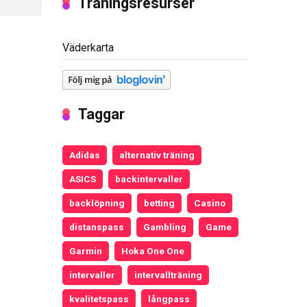
Träningsresurser
Väderkarta
Taggar
Adidas
alternativ träning
ASICS
backintervaller
backlöpning
betting
Casino
distanspass
Gambling
Game
Garmin
Hoka One One
intervaller
intervallträning
kvalitetspass
långpass