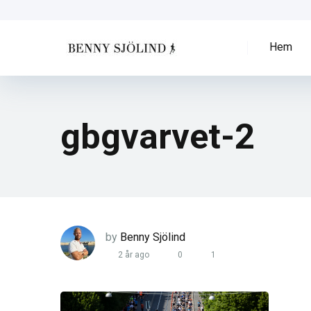
Hem
gbgvarvet-2
by
Benny Sjölind
2 år ago
0
1