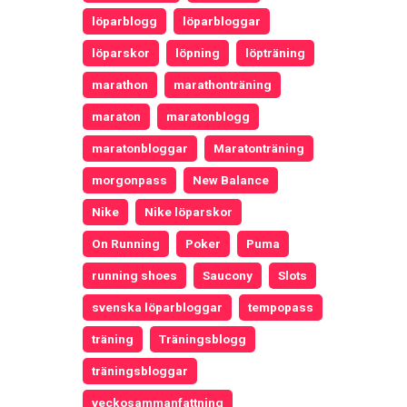
löparblogg
löparbloggar
löparskor
löpning
löpträning
marathon
marathonträning
maraton
maratonblogg
maratonbloggar
Maratonträning
morgonpass
New Balance
Nike
Nike löparskor
On Running
Poker
Puma
running shoes
Saucony
Slots
svenska löparbloggar
tempopass
träning
Träningsblogg
träningsbloggar
veckosammanfattning