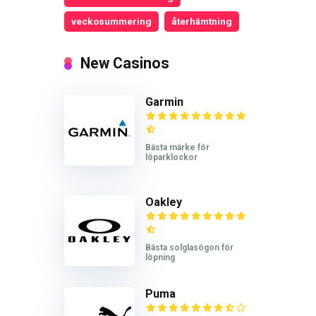
veckosummering
återhämtning
New Casinos
Garmin
Bästa märke för
löparklockor
Oakley
Bästa solglasögon för
löpning
Puma