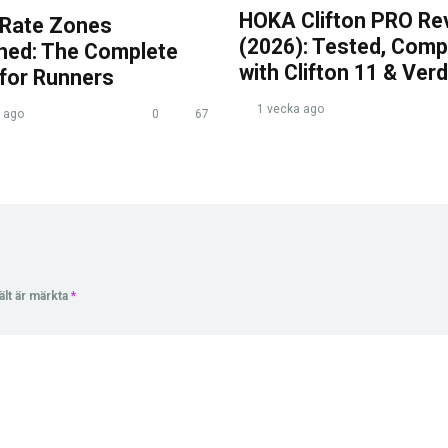
HOKA Clifton PRO Re
 Rate Zones
(2026): Tested, Com
ined: The Complete
with Clifton 11 & Verd
 for Runners
1 vecka ago
 ago
0
67
ält är märkta
*