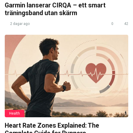
Garmin lanserar CIRQA – ett smart
träningsband utan skärm
2 dagar ago
0
42
Health
Heart Rate Zones Explained: The