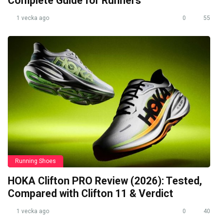
Complete Guide for Runners
1 vecka ago
0
55
Running Shoes
HOKA Clifton PRO Review (2026): Tested,
Compared with Clifton 11 & Verdict
1 vecka ago
0
40