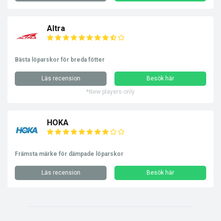
Altra
Bästa löparskor för breda fötter
Läs recension
Besök här
*New players only
HOKA
Främsta märke för dämpade löparskor
Läs recension
Besök här