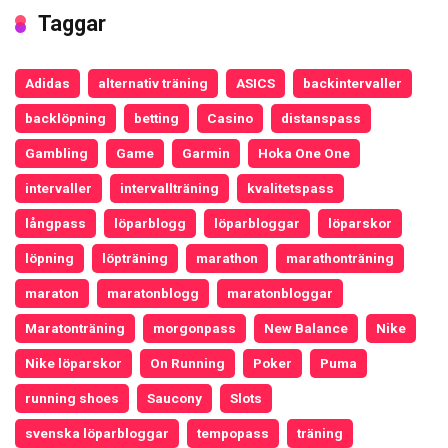
Taggar
Adidas
alternativ träning
ASICS
backintervaller
backlöpning
betting
Casino
distanspass
Gambling
Game
Garmin
Hoka One One
intervaller
intervallträning
kvalitetspass
långpass
löparblogg
löparbloggar
löparskor
löpning
löpträning
marathon
marathonträning
maraton
maratonblogg
maratonbloggar
Maratonträning
morgonpass
New Balance
Nike
Nike löparskor
On Running
Poker
Puma
running shoes
Saucony
Slots
svenska löparbloggar
tempopass
träning