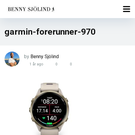
garmin-forerunner-970
by
Benny Sjölind
1 år ago
0
0