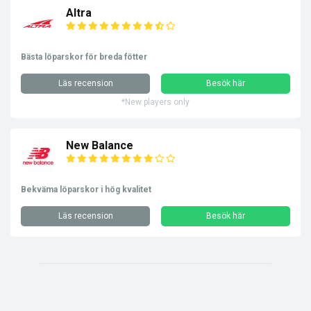
Altra
Bästa löparskor för breda fötter
Läs recension
Besök här
*New players only
New Balance
Bekväma löparskor i hög kvalitet
Läs recension
Besök här