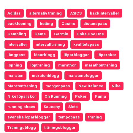
Adidas
alternativ träning
ASICS
backintervaller
backlöpning
betting
Casino
distanspass
Gambling
Game
Garmin
Hoka One One
intervaller
intervallträning
kvalitetspass
långpass
löparblogg
löparbloggar
löparskor
löpning
löpträning
marathon
marathonträning
maraton
maratonblogg
maratonbloggar
Maratonträning
morgonpass
New Balance
Nike
Nike löparskor
On Running
Poker
Puma
running shoes
Saucony
Slots
svenska löparbloggar
tempopass
träning
Träningsblogg
träningsbloggar