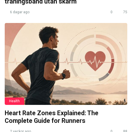
träningsband utan skärm
6 dagar ago
0
75
Health
Heart Rate Zones Explained: The
Complete Guide for Runners
2 veckor ago
0
88