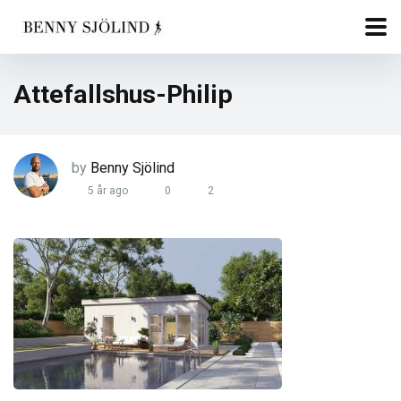
Attefallshus-Philip
by
Benny Sjölind
5 år ago
0
2