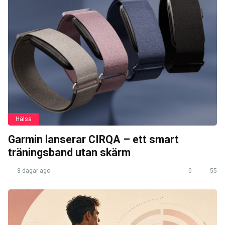
Hälsa
Garmin lanserar CIRQA – ett smart
träningsband utan skärm
3 dagar ago
0
55