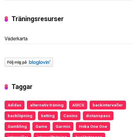
Träningsresurser
Väderkarta
Taggar
Adidas
alternativ träning
ASICS
backintervaller
backlöpning
betting
Casino
distanspass
Gambling
Game
Garmin
Hoka One One
intervaller
intervallträning
kvalitetspass