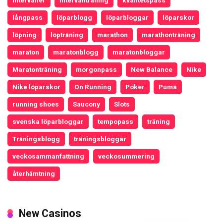
långpass
löparblogg
löparbloggar
löparskor
löpning
löpträning
marathon
marathonträning
maraton
maratonblogg
maratonbloggar
Maratonträning
morgonpass
New Balance
Nike
Nike löparskor
On Running
Poker
Puma
running shoes
Saucony
Slots
svenska löparbloggar
tempopass
träning
Träningsblogg
träningsbloggar
veckosammanfattning
veckosummering
återhämtning
New Casinos