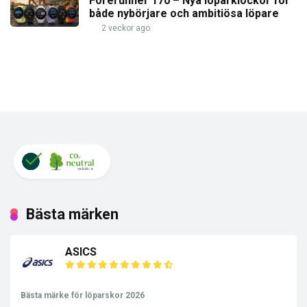
Forerunner 170 – Nya löparklockor för
både nybörjare och ambitiösa löpare
2 veckor ago
Bästa märken
ASICS
Bästa märke för löparskor 2026