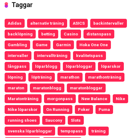
Taggar
Adidas
alternativ träning
ASICS
backintervaller
backlöpning
betting
Casino
distanspass
Gambling
Game
Garmin
Hoka One One
intervaller
intervallträning
kvalitetspass
långpass
löparblogg
löparbloggar
löparskor
löpning
löpträning
marathon
marathonträning
maraton
maratonblogg
maratonbloggar
Maratonträning
morgonpass
New Balance
Nike
Nike löparskor
On Running
Poker
Puma
running shoes
Saucony
Slots
svenska löparbloggar
tempopass
träning