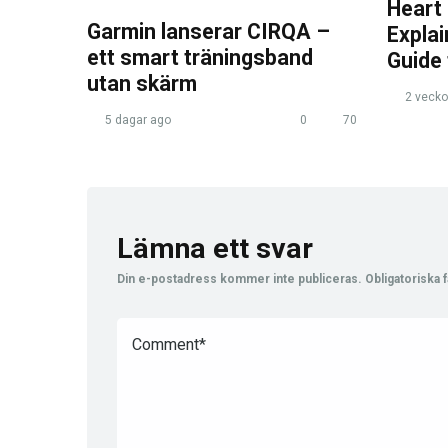
Heart
Garmin lanserar CIRQA –
Expla
ett smart träningsband
Guide
utan skärm
2 vecko
5 dagar ago
0
70
Lämna ett svar
Din e-postadress kommer inte publiceras.
Obligatoriska f