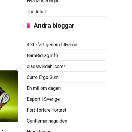
Nya lanseringar
The Intuit
Andra bloggar
4:30-fart genom tillvaron
BarnBidrag.info
claeswikdahl.com/
Curro Ergo Sum
En mil om dagen
Esport i Sverige
Fort-fortare-fortast
Gentlemannaguiden
Heidi tränar