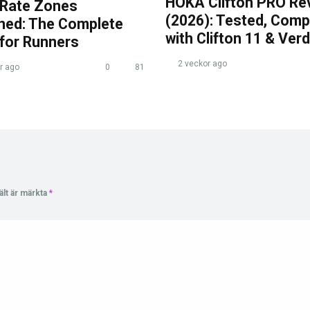
HOKA Clifton PRO Re
 Rate Zones
(2026): Tested, Com
ined: The Complete
with Clifton 11 & Verd
 for Runners
2 veckor ago
r ago
0
81
ält är märkta
*