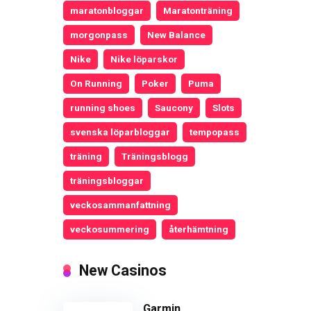
maratonbloggar
Maratonträning
morgonpass
New Balance
Nike
Nike löparskor
On Running
Poker
Puma
running shoes
Saucony
Slots
svenska löparbloggar
tempopass
träning
Träningsblogg
träningsbloggar
veckosammanfattning
veckosummering
återhämtning
New Casinos
Garmin