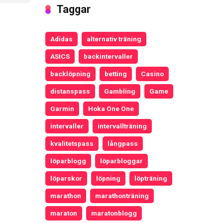
Taggar
Adidas
alternativ träning
ASICS
backintervaller
backlöpning
betting
Casino
distanspass
Gambling
Game
Garmin
Hoka One One
intervaller
intervallträning
kvalitetspass
långpass
löparblogg
löparbloggar
löparskor
löpning
löpträning
marathon
marathonträning
maraton
maratonblogg