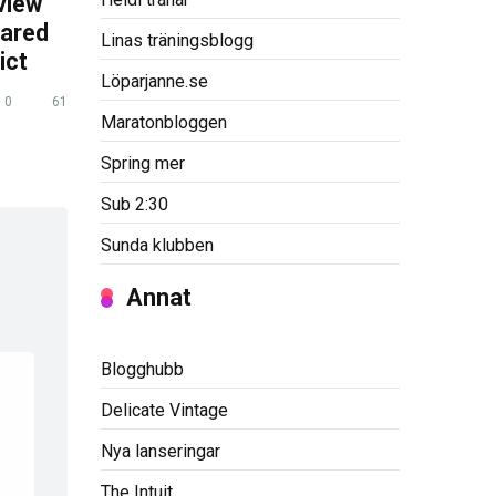
view
pared
Linas träningsblogg
ict
Löparjanne.se
0
61
Maratonbloggen
Spring mer
Sub 2:30
Sunda klubben
Annat
Blogghubb
Delicate Vintage
Nya lanseringar
The Intuit