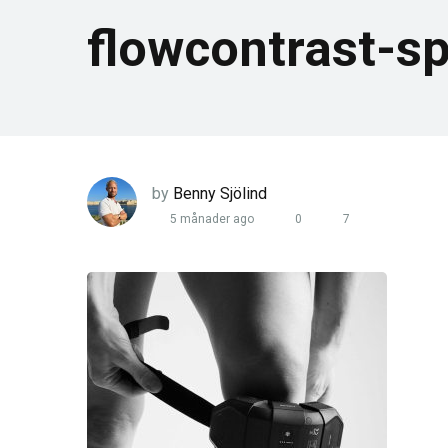
flowcontrast-s
by
Benny Sjölind
5 månader ago
0
7