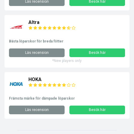
Läs recension
Besök här
Altra
Bästa löparskor för breda fötter
Läs recension
Besök här
*New players only
HOKA
Främsta märke för dämpade löparskor
Läs recension
Besök här