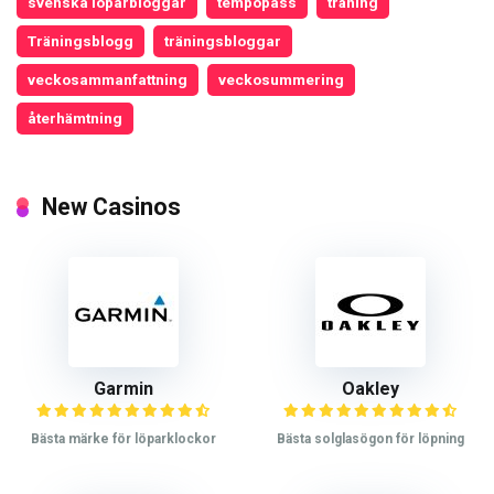
svenska löparbloggar
tempopass
träning
Träningsblogg
träningsbloggar
veckosammanfattning
veckosummering
återhämtning
New Casinos
Garmin
Oakley
Bästa märke för löparklockor
Bästa solglasögon för löpning