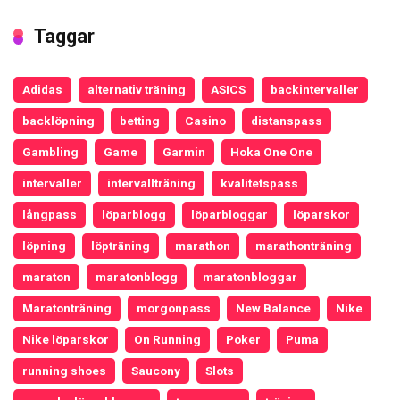
Taggar
Adidas
alternativ träning
ASICS
backintervaller
backlöpning
betting
Casino
distanspass
Gambling
Game
Garmin
Hoka One One
intervaller
intervallträning
kvalitetspass
långpass
löparblogg
löparbloggar
löparskor
löpning
löpträning
marathon
marathonträning
maraton
maratonblogg
maratonbloggar
Maratonträning
morgonpass
New Balance
Nike
Nike löparskor
On Running
Poker
Puma
running shoes
Saucony
Slots