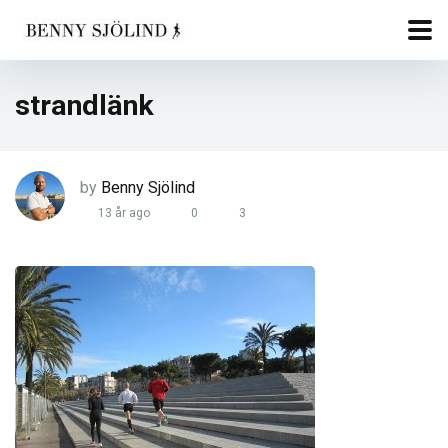
strandlänk
by
Benny Sjölind
13 år ago
0
3