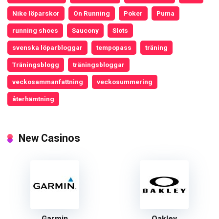
Nike löparskor
On Running
Poker
Puma
running shoes
Saucony
Slots
svenska löparbloggar
tempopass
träning
Träningsblogg
träningsbloggar
veckosammanfattning
veckosummering
återhämtning
New Casinos
Garmin
Oakley