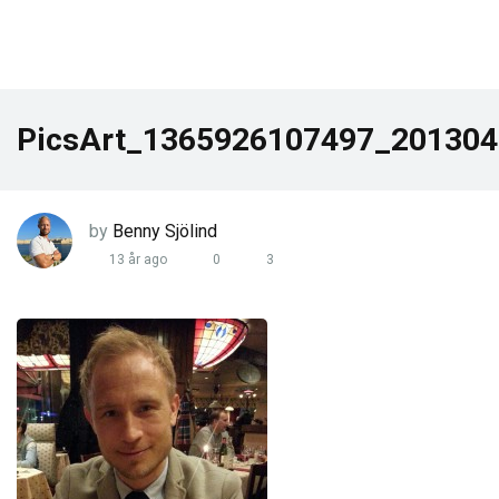
PicsArt_1365926107497_20130
by
Benny Sjölind
13 år ago
0
3