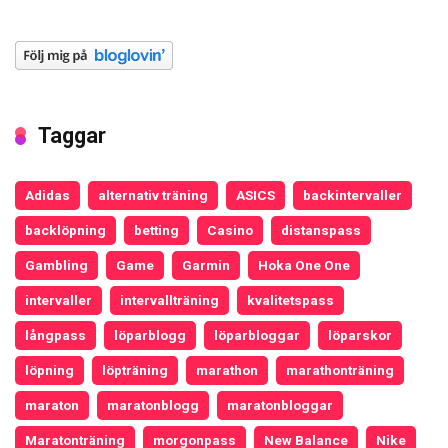
Taggar
Adidas
alternativ träning
ASICS
backintervaller
backlöpning
betting
Casino
distanspass
Gambling
Game
Garmin
Hoka One One
intervaller
intervallträning
kvalitetspass
långpass
löparblogg
löparbloggar
löparskor
löpning
löpträning
marathon
marathonträning
maraton
maratonblogg
maratonbloggar
Maratonträning
morgonpass
New Balance
Nike