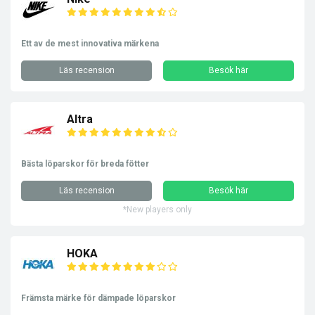
Ett av de mest innovativa märkena
Läs recension
Besök här
Altra
Bästa löparskor för breda fötter
Läs recension
Besök här
*New players only
HOKA
Främsta märke för dämpade löparskor