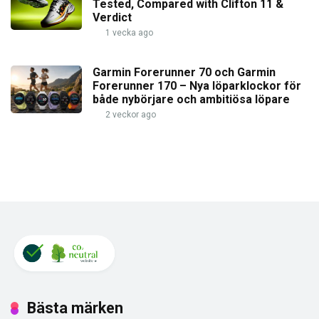
Tested, Compared with Clifton 11 &
Verdict
1 vecka ago
Garmin Forerunner 70 och Garmin
Forerunner 170 – Nya löparklockor för
både nybörjare och ambitiösa löpare
2 veckor ago
Bästa märken