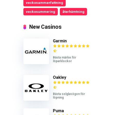
veckosammanfattning
veckosummering
återhämtning
New Casinos
Garmin
Bästa märke för
löparklockor
Oakley
Bästa solglasögon för
löpning
Puma