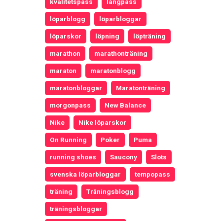
kvalitetspass
långpass
löparblogg
löparbloggar
löparskor
löpning
löpträning
marathon
marathonträning
maraton
maratonblogg
maratonbloggar
Maratonträning
morgonpass
New Balance
Nike
Nike löparskor
On Running
Poker
Puma
running shoes
Saucony
Slots
svenska löparbloggar
tempopass
träning
Träningsblogg
träningsbloggar