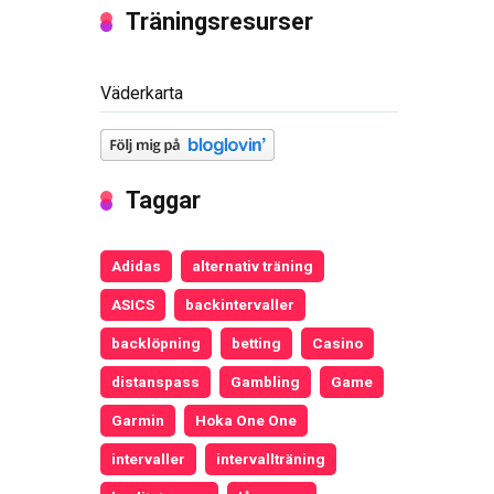
Träningsresurser
Väderkarta
Taggar
Adidas
alternativ träning
ASICS
backintervaller
backlöpning
betting
Casino
distanspass
Gambling
Game
Garmin
Hoka One One
intervaller
intervallträning