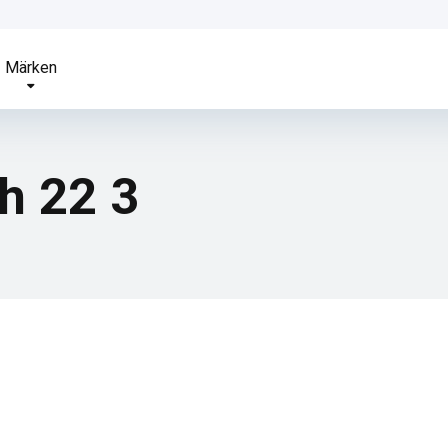
Märken
h 22 3