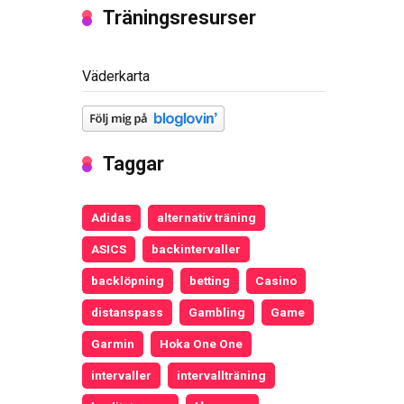
Träningsresurser
Väderkarta
Taggar
Adidas
alternativ träning
ASICS
backintervaller
backlöpning
betting
Casino
distanspass
Gambling
Game
Garmin
Hoka One One
intervaller
intervallträning