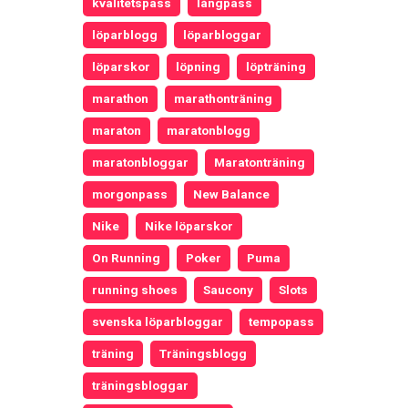
kvalitetspass
långpass
löparblogg
löparbloggar
löparskor
löpning
löpträning
marathon
marathonträning
maraton
maratonblogg
maratonbloggar
Maratonträning
morgonpass
New Balance
Nike
Nike löparskor
On Running
Poker
Puma
running shoes
Saucony
Slots
svenska löparbloggar
tempopass
träning
Träningsblogg
träningsbloggar