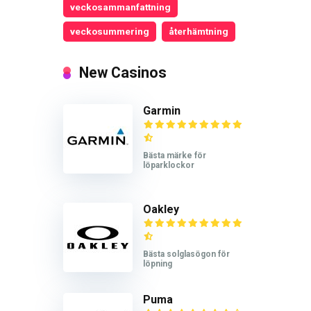
veckosammanfattning
veckosummering
återhämtning
New Casinos
Garmin
Bästa märke för
löparklockor
Oakley
Bästa solglasögon för
löpning
Puma