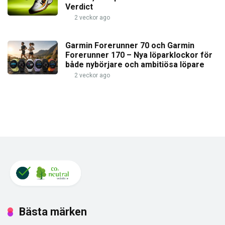
Verdict
2 veckor ago
Garmin Forerunner 70 och Garmin
Forerunner 170 – Nya löparklockor för
både nybörjare och ambitiösa löpare
2 veckor ago
Bästa märken