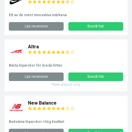
Ett av de mest innovativa märkena
Läs recension
Besök här
Altra
Bästa löparskor för breda fötter
Läs recension
Besök här
*New players only
New Balance
Bekväma löparskor i hög kvalitet