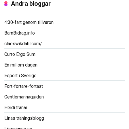
Andra bloggar
4:30-fart genom tillvaron
BarnBidrag.info
claeswikdahl.com/
Curro Ergo Sum
En mil om dagen
Esport i Sverige
Fort-fortare-fortast
Gentlemannaguiden
Heidi tränar
Linas träningsblogg
Löparjanne.se