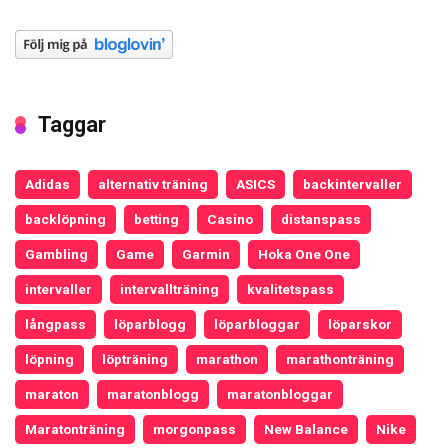
Taggar
Adidas
alternativ träning
ASICS
backintervaller
backlöpning
betting
Casino
distanspass
Gambling
Game
Garmin
Hoka One One
intervaller
intervallträning
kvalitetspass
långpass
löparblogg
löparbloggar
löparskor
löpning
löpträning
marathon
marathonträning
maraton
maratonblogg
maratonbloggar
Maratonträning
morgonpass
New Balance
Nike