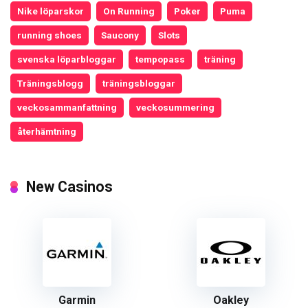
Nike löparskor
On Running
Poker
Puma
running shoes
Saucony
Slots
svenska löparbloggar
tempopass
träning
Träningsblogg
träningsbloggar
veckosammanfattning
veckosummering
återhämtning
New Casinos
Garmin
Oakley