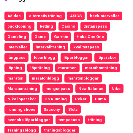
Adidas
alternativ träning
ASICS
backintervaller
backlöpning
betting
Casino
distanspass
Gambling
Game
Garmin
Hoka One One
intervaller
intervallträning
kvalitetspass
långpass
löparblogg
löparbloggar
löparskor
löpning
löpträning
marathon
marathonträning
maraton
maratonblogg
maratonbloggar
Maratonträning
morgonpass
New Balance
Nike
Nike löparskor
On Running
Poker
Puma
running shoes
Saucony
Slots
svenska löparbloggar
tempopass
träning
Träningsblogg
träningsbloggar