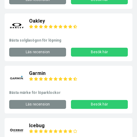
Oakley
Bästa solglasögon för löpning
Läs recension
Besök här
Garmin
Bästa märke för löparklockor
Läs recension
Besök här
Icebug