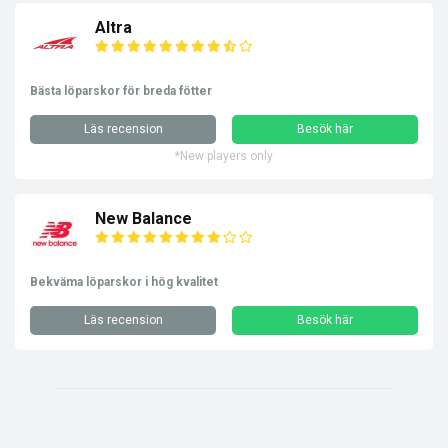
Altra
Bästa löparskor för breda fötter
Läs recension
Besök här
*New players only
New Balance
Bekväma löparskor i hög kvalitet
Läs recension
Besök här