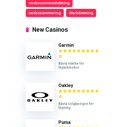
veckosammanfattning
veckosummering
återhämtning
New Casinos
Garmin
Bästa märke för
löparklockor
Oakley
Bästa solglasögon för
löpning
Puma