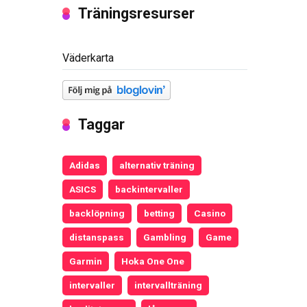
Träningsresurser
Väderkarta
Taggar
Adidas
alternativ träning
ASICS
backintervaller
backlöpning
betting
Casino
distanspass
Gambling
Game
Garmin
Hoka One One
intervaller
intervallträning