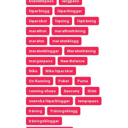
kvalitetspass
långpass
löparblogg
löparbloggar
löparskor
löpning
löpträning
marathon
marathonträning
maraton
maratonblogg
maratonbloggar
Maratonträning
morgonpass
New Balance
Nike
Nike löparskor
On Running
Poker
Puma
running shoes
Saucony
Slots
svenska löparbloggar
tempopass
träning
Träningsblogg
träningsbloggar