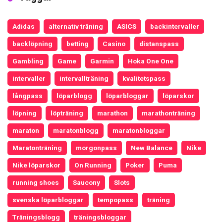
Adidas
alternativ träning
ASICS
backintervaller
backlöpning
betting
Casino
distanspass
Gambling
Game
Garmin
Hoka One One
intervaller
intervallträning
kvalitetspass
långpass
löparblogg
löparbloggar
löparskor
löpning
löpträning
marathon
marathonträning
maraton
maratonblogg
maratonbloggar
Maratonträning
morgonpass
New Balance
Nike
Nike löparskor
On Running
Poker
Puma
running shoes
Saucony
Slots
svenska löparbloggar
tempopass
träning
Träningsblogg
träningsbloggar