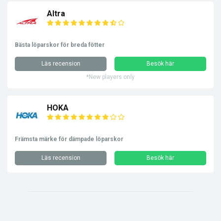
Altra
Bästa löparskor för breda fötter
Läs recension
Besök här
*New players only
HOKA
Främsta märke för dämpade löparskor
Läs recension
Besök här