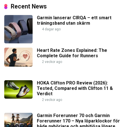
Recent News
Garmin lanserar CIRQA – ett smart
träningsband utan skärm
4 dagar ago
Heart Rate Zones Explained: The
Complete Guide for Runners
2 veckor ago
HOKA Clifton PRO Review (2026):
Tested, Compared with Clifton 11 &
Verdict
2 veckor ago
Garmin Forerunner 70 och Garmin
Forerunner 170 – Nya löparklockor för
både nybörjare och ambitiösa löpare