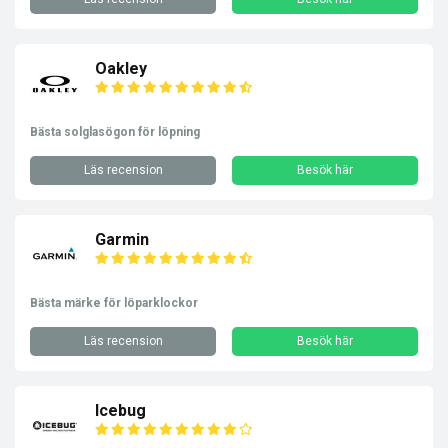
Oakley
Bästa solglasögon för löpning
Läs recension
Besök här
Garmin
Bästa märke för löparklockor
Läs recension
Besök här
Icebug