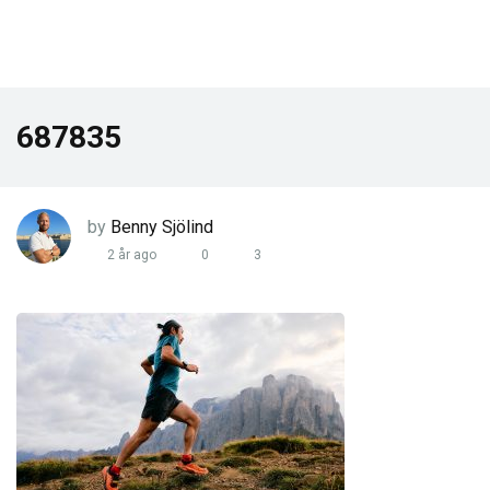
687835
by
Benny Sjölind
2 år ago
0
3