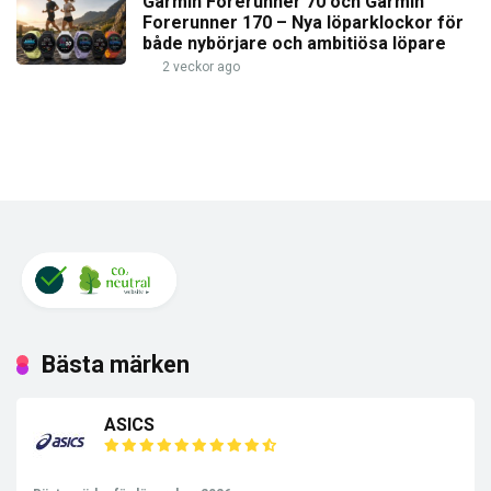
Garmin Forerunner 70 och Garmin
Forerunner 170 – Nya löparklockor för
både nybörjare och ambitiösa löpare
2 veckor ago
Bästa märken
ASICS