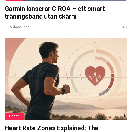
Garmin lanserar CIRQA – ett smart
träningsband utan skärm
5 dagar ago
0
69
Health
Heart Rate Zones Explained: The