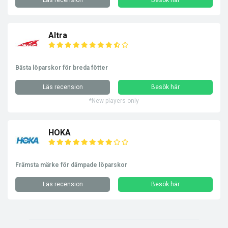
Altra
Bästa löparskor för breda fötter
Läs recension
Besök här
*New players only
HOKA
Främsta märke för dämpade löparskor
Läs recension
Besök här