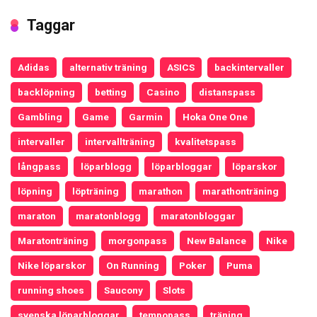
Taggar
Adidas
alternativ träning
ASICS
backintervaller
backlöpning
betting
Casino
distanspass
Gambling
Game
Garmin
Hoka One One
intervaller
intervallträning
kvalitetspass
långpass
löparblogg
löparbloggar
löparskor
löpning
löpträning
marathon
marathonträning
maraton
maratonblogg
maratonbloggar
Maratonträning
morgonpass
New Balance
Nike
Nike löparskor
On Running
Poker
Puma
running shoes
Saucony
Slots
svenska löparbloggar
tempopass
träning