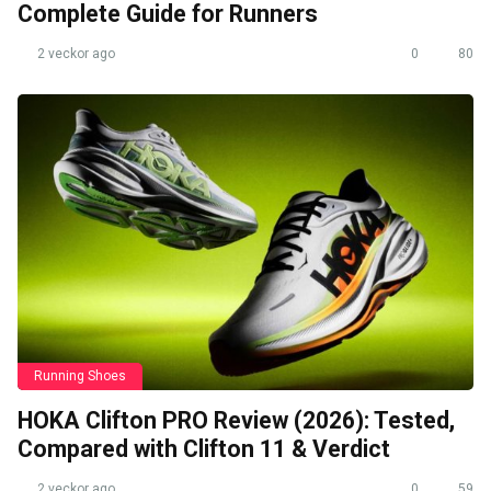
Complete Guide for Runners
2 veckor ago
0
80
Running Shoes
HOKA Clifton PRO Review (2026): Tested,
Compared with Clifton 11 & Verdict
2 veckor ago
0
59