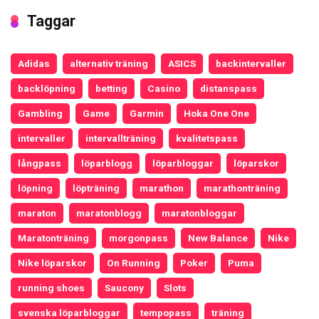
Taggar
Adidas
alternativ träning
ASICS
backintervaller
backlöpning
betting
Casino
distanspass
Gambling
Game
Garmin
Hoka One One
intervaller
intervallträning
kvalitetspass
långpass
löparblogg
löparbloggar
löparskor
löpning
löpträning
marathon
marathonträning
maraton
maratonblogg
maratonbloggar
Maratonträning
morgonpass
New Balance
Nike
Nike löparskor
On Running
Poker
Puma
running shoes
Saucony
Slots
svenska löparbloggar
tempopass
träning