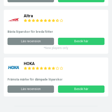
Altra
Bästa löparskor för breda fötter
Läs recension
Besök här
*New players only
HOKA
Främsta märke för dämpade löparskor
Läs recension
Besök här