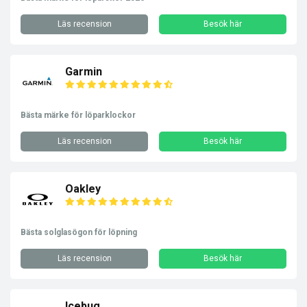
Läs recension
Besök här
Garmin
Bästa märke för löparklockor
Läs recension
Besök här
Oakley
Bästa solglasögon för löpning
Läs recension
Besök här
Icebug