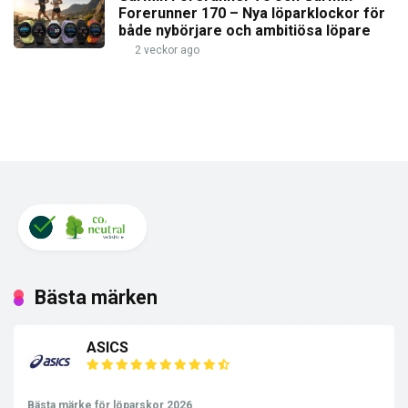
Forerunner 170 – Nya löparklockor för
både nybörjare och ambitiösa löpare
2 veckor ago
Bästa märken
ASICS
Bästa märke för löparskor 2026