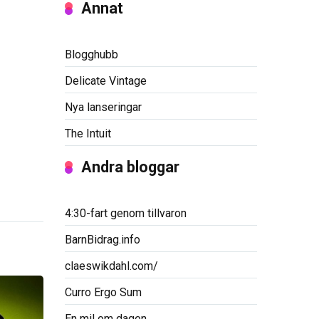
Annat
Blogghubb
Delicate Vintage
Nya lanseringar
The Intuit
Andra bloggar
4:30-fart genom tillvaron
BarnBidrag.info
claeswikdahl.com/
Curro Ergo Sum
En mil om dagen