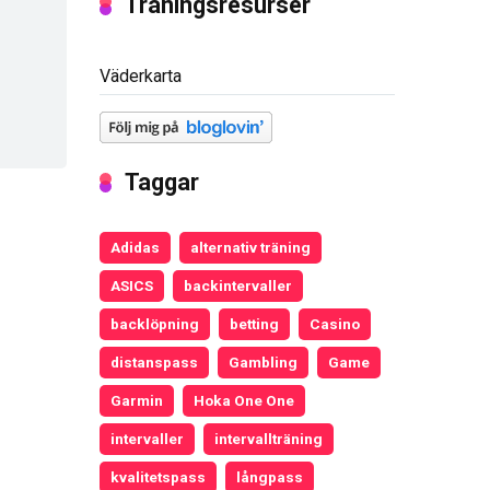
Träningsresurser
Väderkarta
Taggar
Adidas
alternativ träning
ASICS
backintervaller
backlöpning
betting
Casino
distanspass
Gambling
Game
Garmin
Hoka One One
intervaller
intervallträning
kvalitetspass
långpass