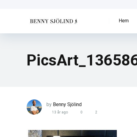
Hem
PicsArt_1365
by
Benny Sjölind
13 år ago
0
2