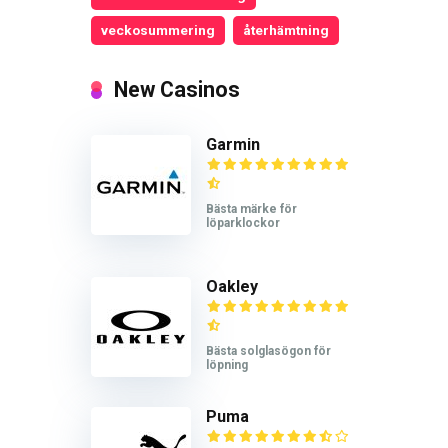
veckosummering
återhämtning
New Casinos
Garmin
Bästa märke för
löparklockor
Oakley
Bästa solglasögon för
löpning
Puma