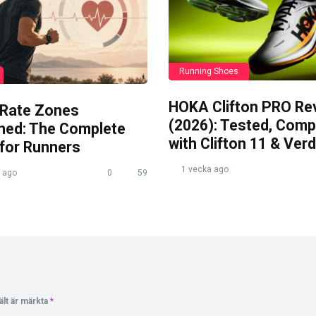
Running Shoes
HOKA Clifton PRO Re
 Rate Zones
(2026): Tested, Com
ined: The Complete
with Clifton 11 & Verd
 for Runners
1 vecka ago
 ago
0
59
ält är märkta
*