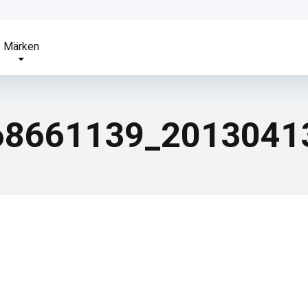
Märken
868661139_201304