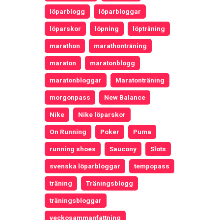
löparblogg
löparbloggar
löparskor
löpning
löpträning
marathon
marathonträning
maraton
maratonblogg
maratonbloggar
Maratonträning
morgonpass
New Balance
Nike
Nike löparskor
On Running
Poker
Puma
running shoes
Saucony
Slots
svenska löparbloggar
tempopass
träning
Träningsblogg
träningsbloggar
veckosammanfattning