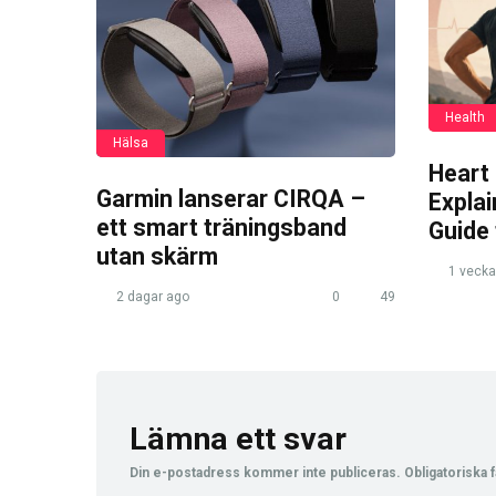
Health
Hälsa
Heart
Garmin lanserar CIRQA –
Expla
ett smart träningsband
Guide
utan skärm
1 vecka
2 dagar ago
0
49
Lämna ett svar
Din e-postadress kommer inte publiceras.
Obligatoriska f