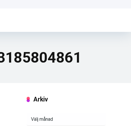
13185804861
Arkiv
Arkiv