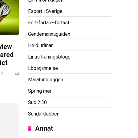
Esport i Sverige
Fort-fortare-fortast
Gentlemannaguiden
Heidi tränar
view
pared
Linas träningsblogg
ict
Löparjanne.se
0
44
Maratonbloggen
Spring mer
Sub 2:30
Sunda klubben
Annat