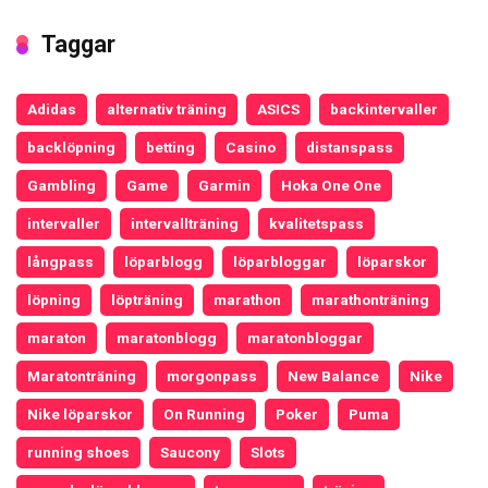
Taggar
Adidas
alternativ träning
ASICS
backintervaller
backlöpning
betting
Casino
distanspass
Gambling
Game
Garmin
Hoka One One
intervaller
intervallträning
kvalitetspass
långpass
löparblogg
löparbloggar
löparskor
löpning
löpträning
marathon
marathonträning
maraton
maratonblogg
maratonbloggar
Maratonträning
morgonpass
New Balance
Nike
Nike löparskor
On Running
Poker
Puma
running shoes
Saucony
Slots