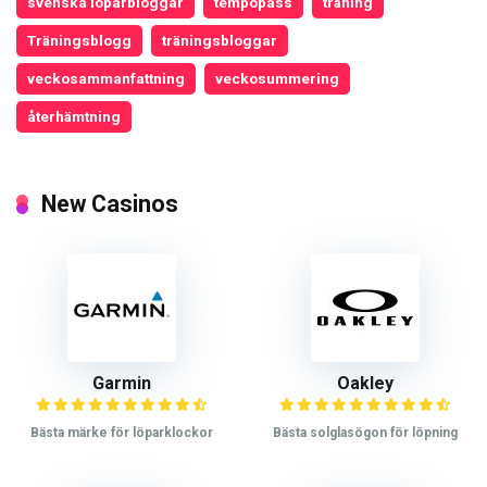
svenska löparbloggar
tempopass
träning
Träningsblogg
träningsbloggar
veckosammanfattning
veckosummering
återhämtning
New Casinos
Garmin
Oakley
Bästa märke för löparklockor
Bästa solglasögon för löpning