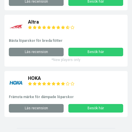
Läs recension
Besök här
Altra
Bästa löparskor för breda fötter
Läs recension
Besök här
*New players only
HOKA
Främsta märke för dämpade löparskor
Läs recension
Besök här