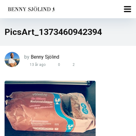
PicsArt_1373460942394
by
Benny Sjölind
13 år ago
0
2