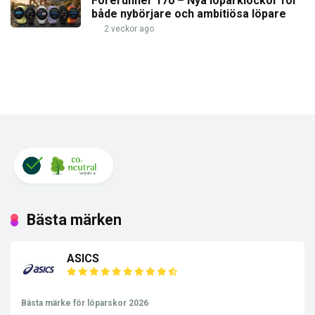
Forerunner 170 – Nya löparklockor för
både nybörjare och ambitiösa löpare
2 veckor ago
Bästa märken
ASICS
Bästa märke för löparskor 2026