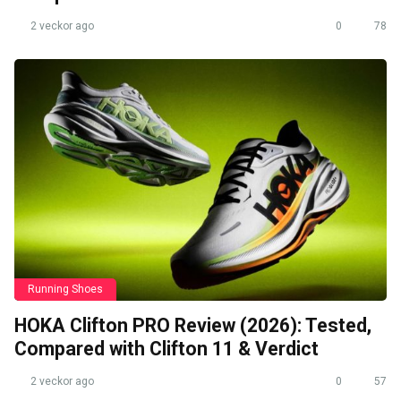
2 veckor ago
0
78
Running Shoes
HOKA Clifton PRO Review (2026): Tested,
Compared with Clifton 11 & Verdict
2 veckor ago
0
57