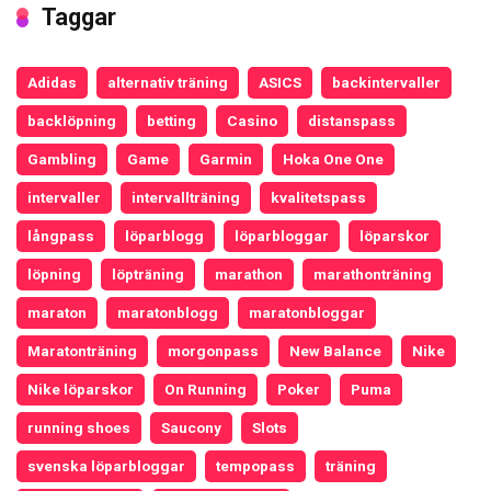
Taggar
Adidas
alternativ träning
ASICS
backintervaller
backlöpning
betting
Casino
distanspass
Gambling
Game
Garmin
Hoka One One
intervaller
intervallträning
kvalitetspass
långpass
löparblogg
löparbloggar
löparskor
löpning
löpträning
marathon
marathonträning
maraton
maratonblogg
maratonbloggar
Maratonträning
morgonpass
New Balance
Nike
Nike löparskor
On Running
Poker
Puma
running shoes
Saucony
Slots
svenska löparbloggar
tempopass
träning