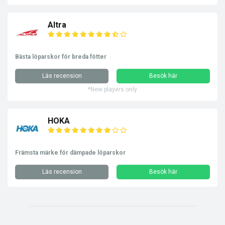
Altra
Bästa löparskor för breda fötter
Läs recension
Besök här
*New players only
HOKA
Främsta märke för dämpade löparskor
Läs recension
Besök här