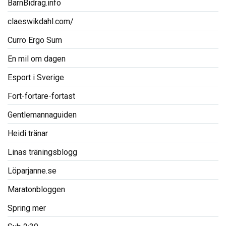
BarnBidrag.info
claeswikdahl.com/
Curro Ergo Sum
En mil om dagen
Esport i Sverige
Fort-fortare-fortast
Gentlemannaguiden
Heidi tränar
Linas träningsblogg
Löparjanne.se
Maratonbloggen
Spring mer