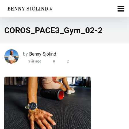
COROS_PACE3_Gym_02-2
by
Benny Sjölind
3 år ago
0
2