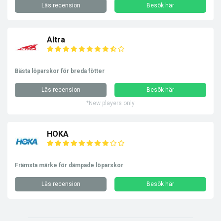
Läs recension
Besök här
Altra
Bästa löparskor för breda fötter
Läs recension
Besök här
*New players only
HOKA
Främsta märke för dämpade löparskor
Läs recension
Besök här