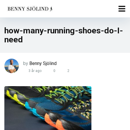
how-many-running-shoes-do-I-
need
by
Benny Sjölind
3 år ago
0
2