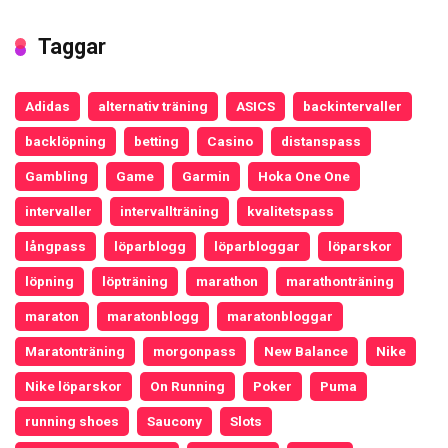
Taggar
Adidas
alternativ träning
ASICS
backintervaller
backlöpning
betting
Casino
distanspass
Gambling
Game
Garmin
Hoka One One
intervaller
intervallträning
kvalitetspass
långpass
löparblogg
löparbloggar
löparskor
löpning
löpträning
marathon
marathonträning
maraton
maratonblogg
maratonbloggar
Maratonträning
morgonpass
New Balance
Nike
Nike löparskor
On Running
Poker
Puma
running shoes
Saucony
Slots