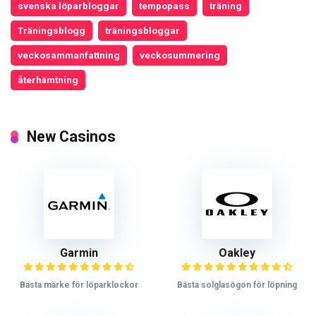
svenska löparbloggar
tempopass
träning
Träningsblogg
träningsbloggar
veckosammanfattning
veckosummering
återhämtning
New Casinos
Garmin
Oakley
Bästa märke för löparklockor
Bästa solglasögon för löpning