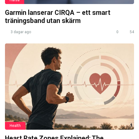
Hälsa
Garmin lanserar CIRQA – ett smart
träningsband utan skärm
3 dagar ago
0
54
Health
Heart Rate Zones Explained: The